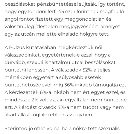
beszólásokat pénzbüntetéssel sújtsák. Így történt,
hogy egy londoni férfi 45 ezer forintnak megfelelő
angol fontot fizetett egy meggondolatlan és
valószínűleg ízléstelen megjegyzéséért, amelyet
egy az utcán mellette elhaladó hölgyre tett.
A Pulzus kutatásában megkérdeztük női
válaszadóinkat, egyetértenek-e azzal, hogy a
durvább, szexuális tartalmú utcai beszólásokat
büntetni lehessen. A válaszadók 52%-a teljes
mértékben egyetért a súlyosabb esetek
büntethetőségével, míg 36% inkább támogatja ezt.
A kérdezettek 6%-a inkább nem ért egyet ezzel, és
mindössze 2% volt az, aki egyáltalán nem büntetné
ezt. A kérdést olvasók 4%-a nem tudott vagy nem
akart állást foglalni ebben az ügyben.
Szerinted jó ötlet volna, ha a nőkre tett szexuális