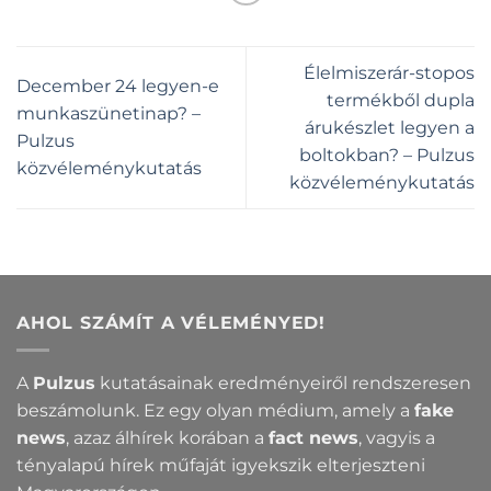
Élelmiszerár-stopos
December 24 legyen-e
termékből dupla
munkaszünetinap? –
árukészlet legyen a
Pulzus
boltokban? – Pulzus
közvéleménykutatás
közvéleménykutatás
AHOL SZÁMÍT A VÉLEMÉNYED!
A
Pulzus
kutatásainak eredményeiről rendszeresen
beszámolunk. Ez egy olyan médium, amely a
fake
news
, azaz álhírek korában a
fact news
, vagyis a
tényalapú hírek műfaját igyekszik elterjeszteni