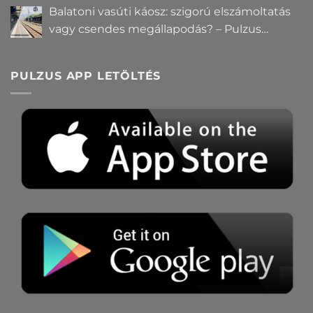
Balatoni vasúti káosz: szigorú elszámoltatás
vagy csendes megállapodás? – Pulzus
közvéleménykutatás
PULZUS APP LETÖLTÉS