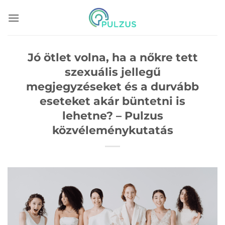
Skip
to
content
Jó ötlet volna, ha a nőkre tett
szexuális jellegű
megjegyzéseket és a durvább
eseteket akár büntetni is
lehetne? – Pulzus
közvéleménykutatás