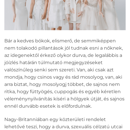
Bár a kedves bókok, elismerő, de semmiképpen
nem tolakodó pillantások jól tudnak esni a nőknek,
az idegenektől érkező olykor durva, de legalábbis a
jóízlés határán túlmutató megjegyzéseket
valószínűleg senki sem szereti. Van, aki csak azt
mondja, hogy csinos vagy és rád mosolyog, van, aki
arra biztat, hogy mosolyogj többet, de sajnos nem
ritka, hogy füttyögés, cuppogás és egyéb kéretlen
véleménynyilvánítás kíséri a hölgyek útját, és sajnos
ennél durvább esetek is előfordulnak.
Nagy-Britanniában egy közterületi rendelet
lehetővé teszi, hogy a durva, szexuális célzatú utcai