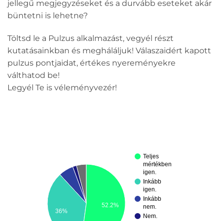
jellegű megjegyzéseket és a durvább eseteket akár
büntetni is lehetne?
Töltsd le a Pulzus alkalmazást, vegyél részt
kutatásainkban és megháláljuk! Válaszaidért kapott
pulzus pontjaidat, értékes nyereményekre
válthatod be!
Legyél Te is véleményvezér!
Teljes
mértékben
igen.
Inkább
igen.
Inkább
52.2%
nem.
36%
Nem.