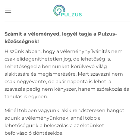
Skip
to
content
Számít a véleményed, legyél tagja a Pulzus-
közösségnek!
Hiszünk abban, hogy a véleménynyílvánítás nem
csak elidegeníthetetlen jog, de lehetőség is.
Lehetőséged a bennünket körülvevő világ
alakítására és megismerésére. Mert szavazni nem
csak négyévente, de akár naponta is lehet, a
szavazás pedig nem kényszer, hanem szórakozás és
tanulás is egyben.
Minél többen vagyunk, akik rendszeresen hangot
adunk a véleményünknek, annál több a
lehetőségünk a beleszólásra az életünket
befolyásoló döntésekbe.