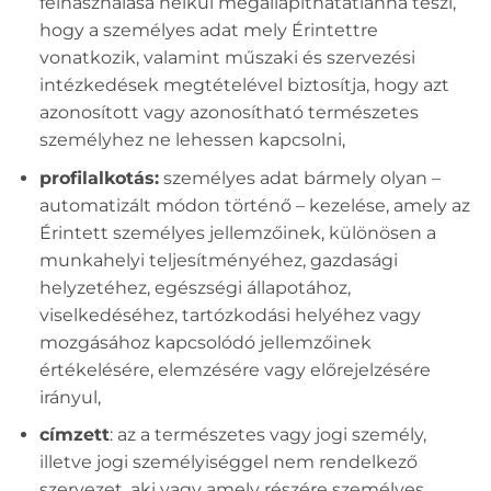
felhasználása nélkül megállapíthatatlanná teszi,
hogy a személyes adat mely Érintettre
vonatkozik, valamint műszaki és szervezési
intézkedések megtételével biztosítja, hogy azt
azonosított vagy azonosítható természetes
személyhez ne lehessen kapcsolni,
profilalkotás:
személyes adat bármely olyan –
automatizált módon történő – kezelése, amely az
Érintett személyes jellemzőinek, különösen a
munkahelyi teljesítményéhez, gazdasági
helyzetéhez, egészségi állapotához,
viselkedéséhez, tartózkodási helyéhez vagy
mozgásához kapcsolódó jellemzőinek
értékelésére, elemzésére vagy előrejelzésére
irányul,
címzett
: az a természetes vagy jogi személy,
illetve jogi személyiséggel nem rendelkező
szervezet, aki vagy amely részére személyes