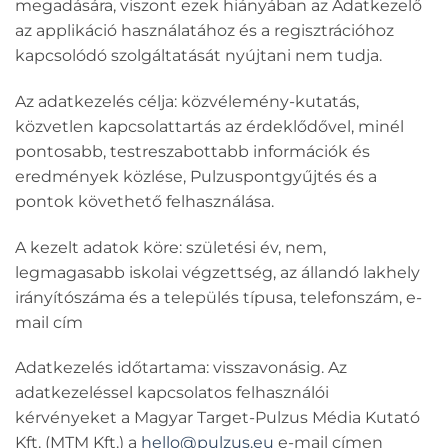
megadására, viszont ezek hiányában az Adatkezelő
az applikáció használatához és a regisztrációhoz
kapcsolódó szolgáltatását nyújtani nem tudja.
Az adatkezelés célja:
közvélemény-kutatás,
közvetlen kapcsolattartás az érdeklődővel, minél
pontosabb, testreszabottabb információk és
eredmények közlése, Pulzuspontgyűjtés és a
pontok követhető felhasználása.
A kezelt adatok köre:
születési év, nem,
legmagasabb iskolai végzettség, az állandó lakhely
irányítószáma és a település típusa, telefonszám, e-
mail cím
Adatkezelés időtartama:
visszavonásig. Az
adatkezeléssel kapcsolatos felhasználói
kérvényeket a Magyar Target-Pulzus Média Kutató
Kft. (MTM Kft.) a
hello@pulzus.eu
e-mail címen