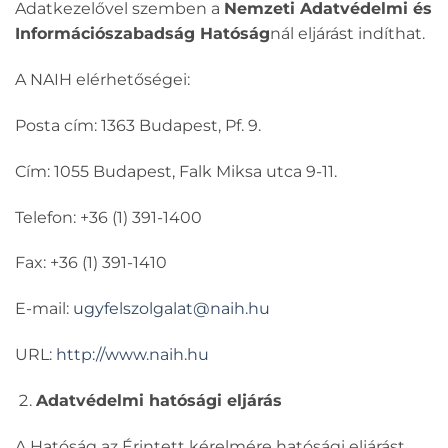
Adatkezelővel szemben a
Nemzeti Adatvédelmi és
Információszabadság Hatóság
nál eljárást indíthat.
A NAIH elérhetőségei:
Posta cím:
1363 Budapest, Pf. 9.
Cím:
1055 Budapest, Falk Miksa utca 9-11.
Telefon:
+36 (1) 391-1400
Fax:
+36 (1) 391-1410
E-mail:
ugyfelszolgalat@naih.hu
URL:
http://www.naih.hu
Adatvédelmi hatósági eljárás
A Hatóság az Érintett kérelmére hatósági eljárást