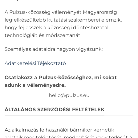
A Pulzus-közösség véleményét Magyarország
legfelkészültebb kutatási szakemberei elemzik,
hogy fejlesszék a közösségi döntéshozatal
technológiáit és módszertanát.
Személyes adataidra nagyon vigyázunk:
Adatkezelési Téjékoztató
Csatlakozz a Pulzus-közösséghez, mi sokat
adunk a véleményedre.
hello@pulzus.eu
ÁLTALÁNOS SZERZŐDÉSI FELTÉTELEK
Az alkalmazás felhasználói bármikor kérhetik
adataik megtekintését, módosítását vagy törlését a