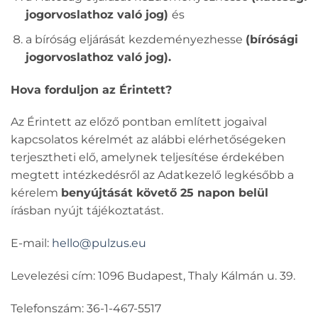
jogorvoslathoz való jog)
és
a bíróság eljárását kezdeményezhesse
(bírósági
jogorvoslathoz való jog).
Hova forduljon az Érintett?
Az Érintett az előző pontban említett jogaival
kapcsolatos kérelmét az alábbi elérhetőségeken
terjesztheti elő, amelynek teljesítése érdekében
megtett intézkedésről az Adatkezelő legkésőbb a
kérelem
benyújtását követő 25 napon belül
írásban nyújt tájékoztatást.
E-mail:
hello@pulzus.eu
Levelezési cím: 1096 Budapest, Thaly Kálmán u. 39.
Telefonszám: 36-1-467-5517