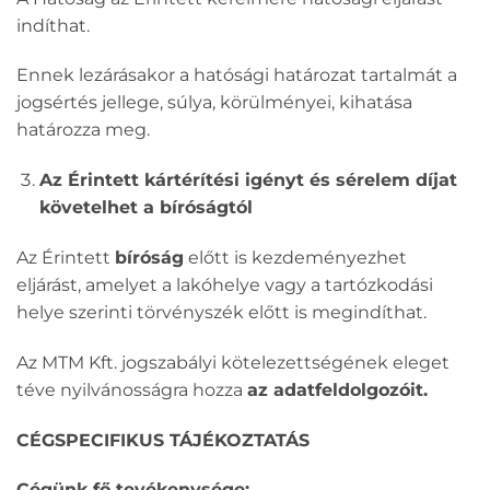
indíthat.
Ennek lezárásakor a hatósági határozat tartalmát a
jogsértés jellege, súlya, körülményei, kihatása
határozza meg.
Az Érintett kártérítési igényt és sérelem díjat
követelhet a bíróságtól
Az Érintett
bíróság
előtt is kezdeményezhet
eljárást, amelyet a lakóhelye vagy a tartózkodási
helye szerinti törvényszék előtt is megindíthat.
Az MTM Kft. jogszabályi kötelezettségének eleget
téve nyilvánosságra hozza
az adatfeldolgozóit.
CÉGSPECIFIKUS TÁJÉKOZTATÁS
Cégünk fő tevékenysége: