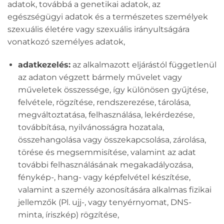
adatok, továbbá a genetikai adatok, az
egészségügyi adatok és a természetes személyek
szexuális életére vagy szexuális irányultságára
vonatkozó személyes adatok,
adatkezelés:
az alkalmazott eljárástól függetlenül
az adaton végzett bármely művelet vagy
műveletek összessége, így különösen gyűjtése,
felvétele, rögzítése, rendszerezése, tárolása,
megváltoztatása, felhasználása, lekérdezése,
továbbítása, nyilvánosságra hozatala,
összehangolása vagy összekapcsolása, zárolása,
törése és megsemmisítése, valamint az adat
további felhasználásának megakadályozása,
fénykép-, hang- vagy képfelvétel készítése,
valamint a személy azonosítására alkalmas fizikai
jellemzők (Pl. ujj-, vagy tenyérnyomat, DNS-
minta, íriszkép) rögzítése,