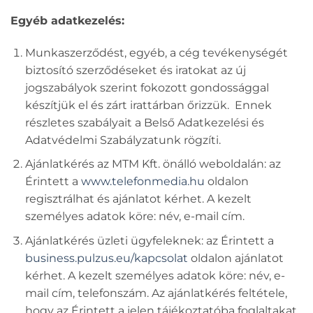
Egyéb adatkezelés:
Munkaszerződést, egyéb, a cég tevékenységét
biztosító szerződéseket és iratokat az új
jogszabályok szerint fokozott gondossággal
készítjük el és zárt irattárban őrizzük. Ennek
részletes szabályait a Belső Adatkezelési és
Adatvédelmi Szabályzatunk rögzíti.
Ajánlatkérés az MTM Kft. önálló weboldalán: az
Érintett a
www.telefonmedia.hu
oldalon
regisztrálhat és ajánlatot kérhet. A kezelt
személyes adatok köre: név, e-mail cím.
Ajánlatkérés üzleti ügyfeleknek: az Érintett a
business.pulzus.eu/kapcsolat
oldalon ajánlatot
kérhet. A kezelt személyes adatok köre: név, e-
mail cím, telefonszám. Az ajánlatkérés feltétele,
hogy az Érintett a jelen tájékoztatóba foglaltakat