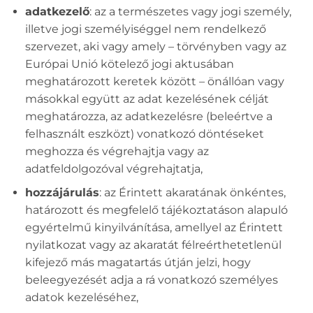
adatkezelő
: az a természetes vagy jogi személy,
illetve jogi személyiséggel nem rendelkező
szervezet, aki vagy amely – törvényben vagy az
Európai Unió kötelező jogi aktusában
meghatározott keretek között – önállóan vagy
másokkal együtt az adat kezelésének célját
meghatározza, az adatkezelésre (beleértve a
felhasznált eszközt) vonatkozó döntéseket
meghozza és végrehajtja vagy az
adatfeldolgozóval végrehajtatja,
hozzájárulás
: az Érintett akaratának önkéntes,
határozott és megfelelő tájékoztatáson alapuló
egyértelmű kinyilvánítása, amellyel az Érintett
nyilatkozat vagy az akaratát félreérthetetlenül
kifejező más magatartás útján jelzi, hogy
beleegyezését adja a rá vonatkozó személyes
adatok kezeléséhez,