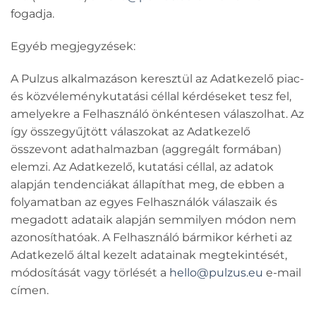
fogadja.
Egyéb megjegyzések:
A Pulzus alkalmazáson keresztül az Adatkezelő piac-
és közvéleménykutatási céllal kérdéseket tesz fel,
amelyekre a Felhasználó önkéntesen válaszolhat. Az
így összegyűjtött válaszokat az Adatkezelő
összevont adathalmazban (aggregált formában)
elemzi. Az Adatkezelő, kutatási céllal, az adatok
alapján tendenciákat állapíthat meg, de ebben a
folyamatban az egyes Felhasználók válaszaik és
megadott adataik alapján semmilyen módon nem
azonosíthatóak. A Felhasználó bármikor kérheti az
Adatkezelő által kezelt adatainak megtekintését,
módosítását vagy törlését a
hello@pulzus.eu
e-mail
címen.