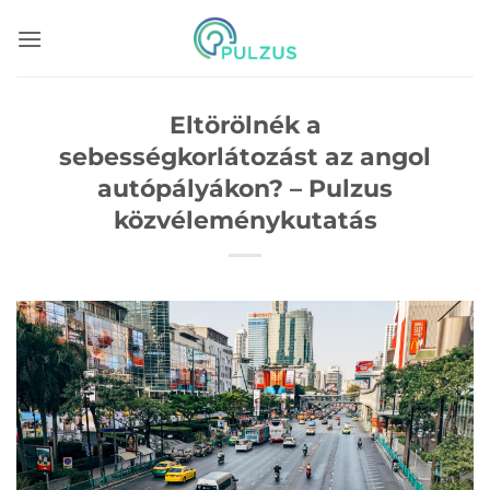
Skip
to
content
Eltörölnék a
sebességkorlátozást az angol
autópályákon? – Pulzus
közvéleménykutatás