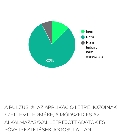
Igen.
Nem.
Nem
tudom,
nem
válaszolok.
80%
A PULZUS ® AZ APPLIKÁCIÓ LÉTREHOZÓINAK
SZELLEMI TERMÉKE, A MÓDSZER ÉS AZ
ALKALMAZÁSÁVAL LÉTREJÖTT ADATOK ÉS
KÖVETKEZTETÉSEK JOGOSULATLAN