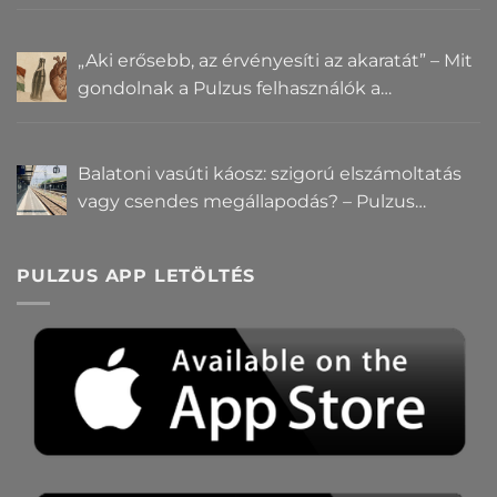
„Aki erősebb, az érvényesíti az akaratát” – Mit
gondolnak a Pulzus felhasználók a
hatalomról és igazságról?
Balatoni vasúti káosz: szigorú elszámoltatás
vagy csendes megállapodás? – Pulzus
közvéleménykutatás
PULZUS APP LETÖLTÉS