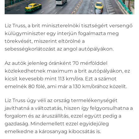
Liz Truss, a brit miniszterelnöki tisztségért versengő
külügyminiszter egy interjún fogalmazta meg
törekvését, miszerint eltörölné a
sebességkorlátozást az angol autópályákon.
Az autók jelenleg óránként 70 mérfölddel
közlekedhetnek maximum a brit autópályákon, ez
kicsit kevesebb mint 113 km/óra. Ezt a számot
emelnék 80 fölé, ami már a 130 km/órához közelít.
Liz Truss úgy véli az ország termelékenységét
javíthatná a változtatás, hiszen így felgyorsulhatna a
forgalom és az áruszállítás, ezzel együtt pedig a
gazdaság. Mindemellett ezzel egyidejűleg
emelkedne a károsanyag kibocsátás is.