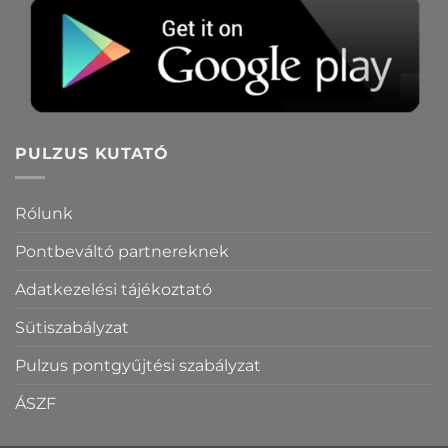
PULZUS KUTATÓ
Rólunk
Pontbeváltó partnereknek
Adatkezelési tájékoztató
Sütiszabályzat
Pulzus pontgyűjtési szabályzat
ÁSZF