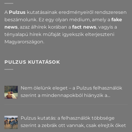
A
Pulzus
kutatásainak eredményeiről rendszeresen
beszámolunk. Ez egy olyan médium, amely a
fake
news
, azaz álhírek korában a
fact news
, vagyis a
tényalapú hírek műfaját igyekszik elterjeszteni
Magyarországon.
PULZUS KUTATÁSOK
Nem ölelünk eleget – a Pulzus felhasználók
szerint a mindennapokból hiányzik a
közelség
Pulzus kutatás: a felhasználók többsége
szerint a zebrák ott vannak, csak elrejtik őket