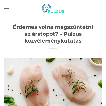
Skip
to
content
Érdemes volna megszüntetni
az árstopot? – Pulzus
közvéleménykutatás