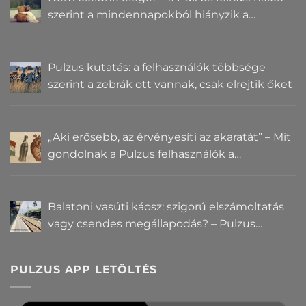
szerint a mindennapokból hiányzik a
közelség
Pulzus kutatás: a felhasználók többsége
szerint a zebrák ott vannak, csak elrejtik őket
„Aki erősebb, az érvényesíti az akaratát” – Mit
gondolnak a Pulzus felhasználók a
hatalomról és igazságról?
Balatoni vasúti káosz: szigorú elszámoltatás
vagy csendes megállapodás? – Pulzus
közvéleménykutatás
PULZUS APP LETÖLTÉS