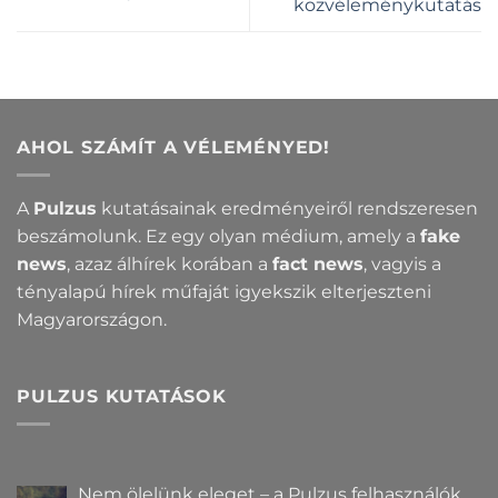
közvéleménykutatás
AHOL SZÁMÍT A VÉLEMÉNYED!
A
Pulzus
kutatásainak eredményeiről rendszeresen
beszámolunk. Ez egy olyan médium, amely a
fake
news
, azaz álhírek korában a
fact news
, vagyis a
tényalapú hírek műfaját igyekszik elterjeszteni
Magyarországon.
PULZUS KUTATÁSOK
Nem ölelünk eleget – a Pulzus felhasználók