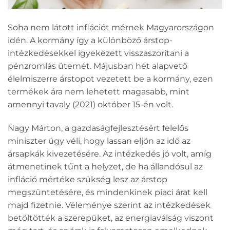
Soha nem látott inflációt mérnek Magyarországon
idén. A kormány így a különböző árstop-
intézkedésekkel igyekezett visszaszorítani a
pénzromlás ütemét. Májusban hét alapvető
élelmiszerre árstopot vezetett be a kormány, ezen
termékek ára nem lehetett magasabb, mint
amennyi tavaly (2021) október 15-én volt.
Nagy Márton, a gazdaságfejlesztésért felelős
miniszter úgy véli, hogy lassan eljön az idő az
ársapkák kivezetésére. Az intézkedés jó volt, amíg
átmenetinek tűnt a helyzet, de ha állandósul az
infláció mértéke szükség lesz az árstop
megszüntetésére, és mindenkinek piaci árat kell
majd fizetnie. Véleménye szerint az intézkedések
betöltötték a szerepüket, az energiaválság viszont