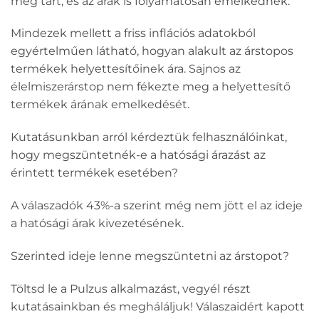
még tart, és az árak is folyamatosan emelkednek.
Mindezek mellett a friss inflációs adatokból
egyértelműen látható, hogyan alakult az árstopos
termékek helyettesítőinek ára. Sajnos az
élelmiszerárstop nem fékezte meg a helyettesítő
termékek árának emelkedését.
Kutatásunkban arról kérdeztük felhasználóinkat,
hogy megszüntetnék-e a hatósági árazást az
érintett termékek esetében?
A válaszadók 43%-a szerint még nem jött el az ideje
a hatósági árak kivezetésének.
Szerinted ideje lenne megszüntetni az árstopot?
Töltsd le a Pulzus alkalmazást, vegyél részt
kutatásainkban és megháláljuk! Válaszaidért kapott