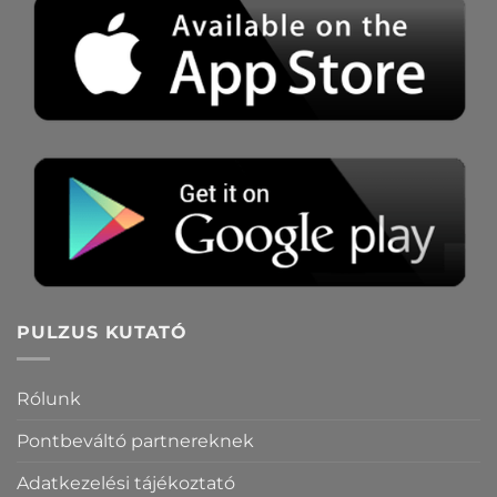
PULZUS KUTATÓ
Rólunk
Pontbeváltó partnereknek
Adatkezelési tájékoztató