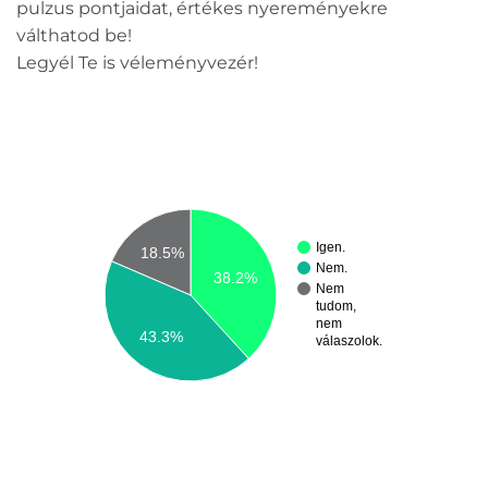
pulzus pontjaidat, értékes nyereményekre
válthatod be!
Legyél Te is véleményvezér!
Igen.
18.5%
Nem.
38.2%
Nem
tudom,
nem
43.3%
válaszolok.