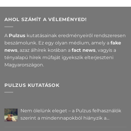
AHOL SZÁMÍT A VÉLEMÉNYED!
A
Pulzus
kutatásainak eredményeiről rendszeresen
beszámolunk. Ez egy olyan médium, amely a
fake
news
, azaz álhírek korában a
fact news
, vagyis a
tényalapú hírek műfaját igyekszik elterjeszteni
Magyarországon.
PULZUS KUTATÁSOK
Nem ölelünk eleget – a Pulzus felhasználók
szerint a mindennapokból hiányzik a
közelség