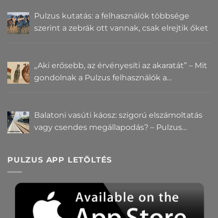
Pulzus kutatás: a felhasználók többsége
szerint a zebrák ott vannak, csak elrejtik őket
„Aki erősebb, az érvényesíti az akaratát” – Mit
gondolnak a Pulzus felhasználók a
hatalomról és igazságról?
Balatoni vasúti káosz: szigorú elszámoltatás
vagy csendes megállapodás? – Pulzus
közvéleménykutatás
PULZUS APP LETÖLTÉS