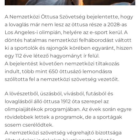
A Nemzetközi Öttusa Szövetség bejelentette, hogy
a lovaglás már nem lesz az öttusa része a 2028-as
Los Angeles-i olimpián, helyére az e-sport kerül. A
döntés hatalmas nemzetközi felháborodást váltott
ki a sportolók és rajongók körében egyaránt, hiszen
egy 112 éve létező hagyományt ír felül.
A bejelentést követően nemzetközi tiltakozás
indult, több mint 650 öttusázó lemondásra
szólította fel a nemzetközi szövetség vezetőit.
A lövészetből, úszásból, vívásból, futásból és
lovaglásból álló öttusa 1912 óta szerepel az
olimpiaijátékok programjában. Az évek során egyre
rövidebbek lettek a programok, de a sportágak
sosem cserélődtek.
A nemzetközi szövetség végrehajtó bizottsága