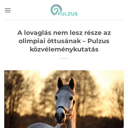
Skip
to
content
A lovaglás nem lesz része az
olimpiai öttusának – Pulzus
közvéleménykutatás