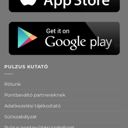
PULZUS KUTATÓ
Rólunk
Pontbeváltó partnereknek
Adatkezelési tájékoztató
Sütiszabályzat
Pulzus pontgyűjtési szabályzat