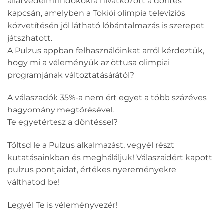
állatvédelmi indokokra hivatkozott a döntés
kapcsán, amelyben a Tokiói olimpia televíziós
közvetítésén jól látható lóbántalmazás is szerepet
játszhatott.
A Pulzus appban felhasználóinkat arról kérdeztük,
hogy mi a véleményük az öttusa olimpiai
programjának változtatásárától?
A válaszadók 35%-a nem ért egyet a több százéves
hagyomány megtörésével.
Te egyetértesz a döntéssel?
Töltsd le a Pulzus alkalmazást, vegyél részt
kutatásainkban és megháláljuk! Válaszaidért kapott
pulzus pontjaidat, értékes nyereményekre
válthatod be!
Legyél Te is véleményvezér!