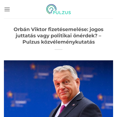
Skip
to
content
Orbán Viktor fizetésemelése: jogos
juttatás vagy politikai önérdek? –
Pulzus közvéleménykutatás