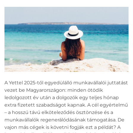
A Yettel 2025-től egyedülálló munkavállalói juttatást
vezet be Magyarországon: minden ötödik
ledolgozott év után a dolgozók egy teljes hónap
extra fizetett szabadságot kapnak. A cél egyértelmű
– a hosszú távú elköteleződés ösztönzése és a
munkavállalók regenerálódásának támogatása. De
vajon más cégek is követni fogják ezt a példát? A