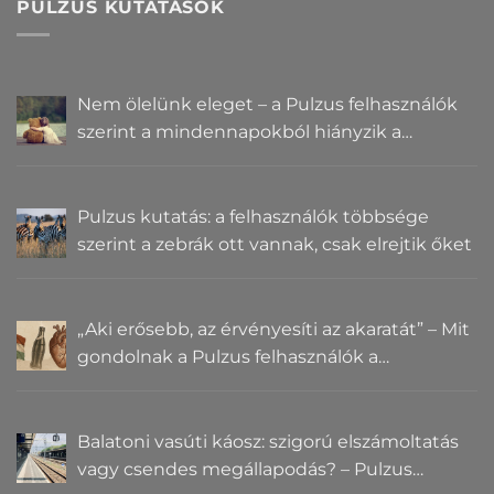
PULZUS KUTATÁSOK
Nem ölelünk eleget – a Pulzus felhasználók
szerint a mindennapokból hiányzik a
közelség
Pulzus kutatás: a felhasználók többsége
szerint a zebrák ott vannak, csak elrejtik őket
„Aki erősebb, az érvényesíti az akaratát” – Mit
gondolnak a Pulzus felhasználók a
hatalomról és igazságról?
Balatoni vasúti káosz: szigorú elszámoltatás
vagy csendes megállapodás? – Pulzus