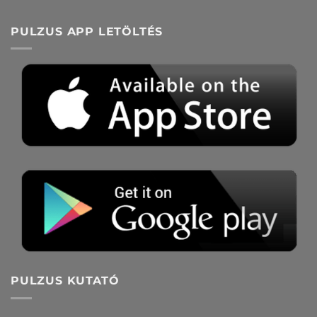
közvéleménykutatás
PULZUS APP LETÖLTÉS
PULZUS KUTATÓ