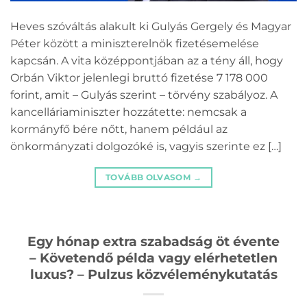
Heves szóváltás alakult ki Gulyás Gergely és Magyar
Péter között a miniszterelnök fizetésemelése
kapcsán. A vita középpontjában az a tény áll, hogy
Orbán Viktor jelenlegi bruttó fizetése 7 178 000
forint, amit – Gulyás szerint – törvény szabályoz. A
kancelláriaminiszter hozzátette: nemcsak a
kormányfő bére nőtt, hanem például az
önkormányzati dolgozóké is, vagyis szerinte ez […]
TOVÁBB OLVASOM
→
Egy hónap extra szabadság öt évente
– Követendő példa vagy elérhetetlen
luxus? – Pulzus közvéleménykutatás