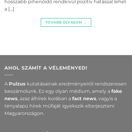
hosszabb pihenőidő rendkívül pozitív hatással lehet
a […]
TOVÁBB OLVASOM
→
AHOL SZÁMÍT A VÉLEMÉNYED!
A
Pulzus
kutatásainak eredményeiről rendszeresen
beszámolunk. Ez egy olyan médium, amely a
fake
news
, azaz álhírek korában a
fact news
, vagyis a
tényalapú hírek műfaját igyekszik elterjeszteni
Magyarországon.