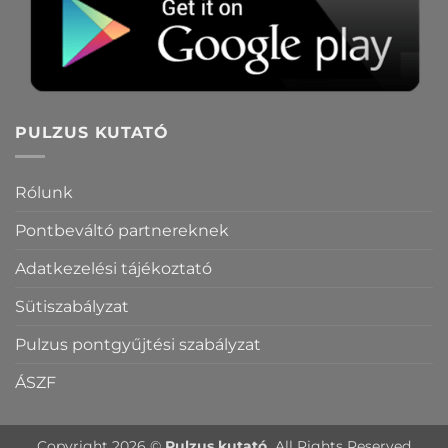
PULZUS KUTATÓ
Rólunk
Pontbeváltó partnereknek
Adatkezelési tájékoztató
Sütiszabályzat
Pulzus pontgyűjtési szabályzat
ÁSZF
Copyright 2026 ©
Pulzus kutató.
All Rights Reserved