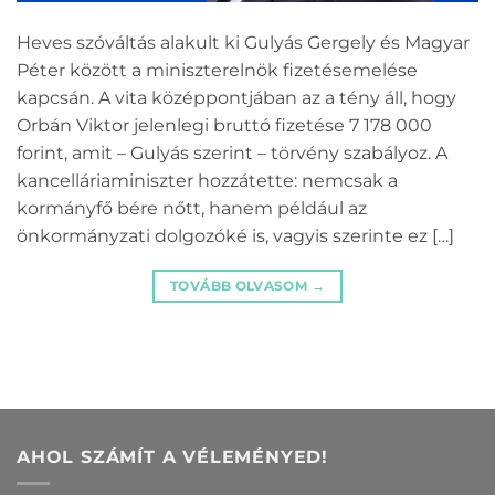
Heves szóváltás alakult ki Gulyás Gergely és Magyar
Péter között a miniszterelnök fizetésemelése
kapcsán. A vita középpontjában az a tény áll, hogy
Orbán Viktor jelenlegi bruttó fizetése 7 178 000
forint, amit – Gulyás szerint – törvény szabályoz. A
kancelláriaminiszter hozzátette: nemcsak a
kormányfő bére nőtt, hanem például az
önkormányzati dolgozóké is, vagyis szerinte ez […]
TOVÁBB OLVASOM
→
AHOL SZÁMÍT A VÉLEMÉNYED!