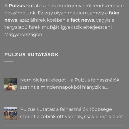
A
Pulzus
kutatásainak eredményeiről rendszeresen
beszámolunk. Ez egy olyan médium, amely a
fake
news
, azaz álhírek korában a
fact news
, vagyis a
tényalapú hírek műfaját igyekszik elterjeszteni
Magyarországon.
PULZUS KUTATÁSOK
Nem ölelünk eleget – a Pulzus felhasználók
szerint a mindennapokból hiányzik a
közelség
Pulzus kutatás: a felhasználók többsége
szerint a zebrák ott vannak, csak elrejtik őket