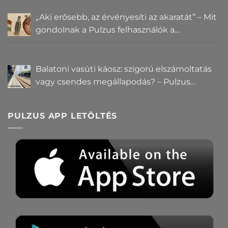
„Aki erősebb, az érvényesíti az akaratát” – Mit
gondolnak a Pulzus felhasználók a
hatalomról és igazságról?
Balatoni vasúti káosz: szigorú elszámoltatás
vagy csendes megállapodás? – Pulzus
közvéleménykutatás
PULZUS APP LETÖLTÉS