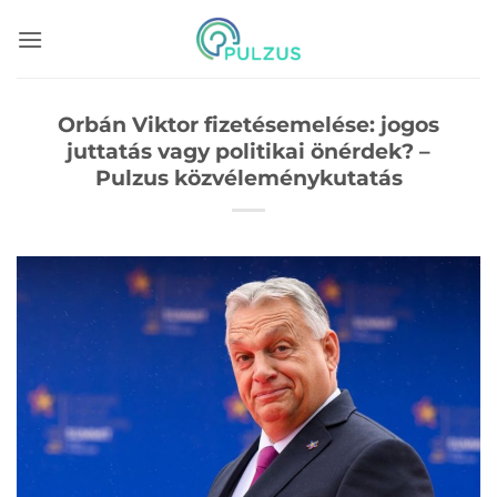
Skip
to
content
Orbán Viktor fizetésemelése: jogos
juttatás vagy politikai önérdek? –
Pulzus közvéleménykutatás