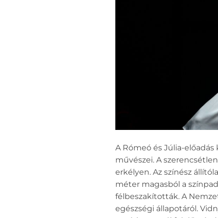
A Rómeó és Júlia-előadás 
művészei. A szerencsétlen 
erkélyen. Az színész állít
méter magasból a színpad d
félbeszakították. A Nemz
egészségi állapotáról. Vid