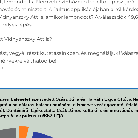
t, lemondott a Nemzeti Színházban betöltött posztjáról.
nnovációs minisztert. A Pulzus applikációjában arról kérde
idnyánszky Attila, amikor lemondott? A válaszadók 49,6%
 helyes lépés.
t Vidnyánszky Attila?
zást, vegyél részt kutatásainkban, és megháláljuk! Válasz
ményekre válthatod be!
r!
ben balesetet szenvedett Szász Júlia és Horváth Lajos Ottó, a N
ató a sajnálatos baleset hatására, elismerve vezérigazgatói felel
ól. Döntéséről tájékoztatta Csák János kulturális és innovációs m
ttps://link.pulzus.eu/Kh2lLFj8