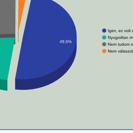
Igen, ez volt
Nyugodtan ma
49,6%
Nem tudom me
Nem válaszol