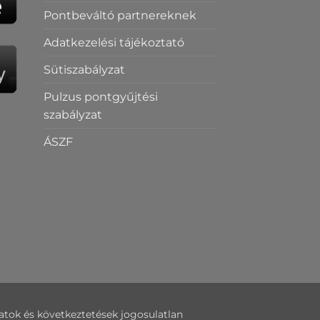
Pontbeváltó partnereknek
Adatkezelési tájékoztató
Sütiszabályzat
Pulzus pontgyűjtési
szabályzat
ÁSZF
datok és következtetések jogosulatlan