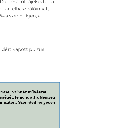
 Döntéséről tájékoztatta
ztük felhasználóinkat,
-a szerint igen, a
aidért kapott pulzus
emzeti Színház művészei.
ősségét, lemondott a Nemzeti
inisztert. Szerinted helyesen