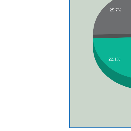
25,7%
22,1%