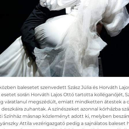
közben balesetet szenvedett Szász Júlia és Horváth Lajo
esetet során Horváth Lajos Ottó tartotta kolléganőjét, Sz
ólag váratlanul megszédült, emiatt mindketten átestek a d
eszkáira zuhantak. A színészeket azonnal kórházba száll
eti Színház másnap közleményt adott ki, melyben beszá
nyánszky Attila vezérigazgató pedig a sajnálatos baleset 