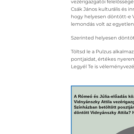
vezérigazgatói felelősségé
Csák János kulturális és i
hogy helyesen döntött-e V
lemondás volt az egyetlen
Szerinted helyesen döntöt
Töltsd le a Pulzus alkalma
pontjaidat, értékes nyere
Legyél Te is véleményvezé
A Rómeó és Júlia-előadás köz
Vidnyánszky Attila vezérigazg
Színházban betöltött posztjár
döntött Vidnyánszky Attila? h