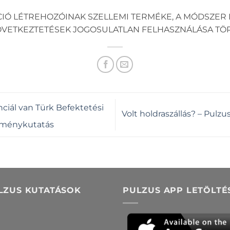
CIÓ LÉTREHOZÓINAK SZELLEMI TERMÉKE, A MÓDSZER 
KÖVETKEZTETÉSEK JOGOSULATLAN FELHASZNÁLÁSA TÖ
iál van Türk Befektetési
Volt holdraszállás? – Pul
eménykutatás
LZUS KUTATÁSOK
PULZUS APP LETÖLTÉ