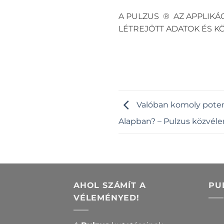
A PULZUS ® AZ APPLIKÁ
LÉTREJÖTT ADATOK ÉS 
Valóban komoly potenc
Alapban? – Pulzus közvél
AHOL SZÁMÍT A
PU
VÉLEMÉNYED!