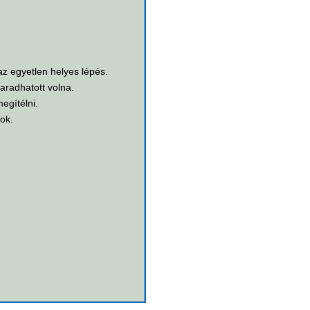
 az egyetlen helyes lépés.
radhatott volna.
gítélni.
ok.