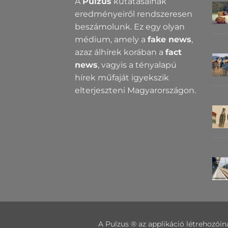
A
Pulzus
kutatásainak
eredményeiről rendszeresen
beszámolunk. Ez egy olyan
médium, amely a
fake news
,
azaz álhírek korában a
fact
news
, vagyis a tényalapú
hírek műfaját igyekszik
elterjeszteni Magyarországon.
A Pulzus ® az applikáció létrehozóin