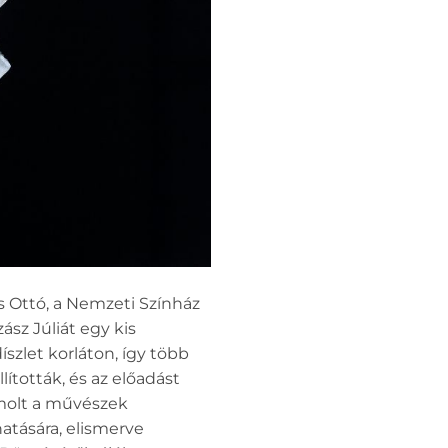
s Ottó, a Nemzeti Színház
ász Júliát egy kis
íszlet korláton, így több
ították, és az előadást
molt a művészek
hatására, elismerve