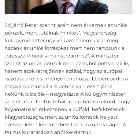
Szijjártó Péter szerint azért nem érkeznek az uniós
pénzek, mert „utálnak minket”. Magyarország
külügyminiszter úgy véli azért nem kapja meg
hazánk az uniós forrásokat mert nem tartozunk a
„brüsszeli liberális mainstreamhez”. A miniszter
szerint az uniós pénzek nem az égből pottyanak le,
hanem azok létrejönnek azáltal, hogy az európai
gazdaság teljesítménye létrehozza. Ebben pedig a
magyarok munkája is benne van, ezért járna
nekünk is belőle – magyarázta. A külügyminiszter
szerint azért fontos tehát a beruházási rekord, hogy
folyamatosan érkezzenek a külföldi befektetések
Magyarországra, mert az uniós források helyett
ezekkel lehet lendületben tartani a gazdaságot. A
Pulzus kutatásában arról kérdeztük