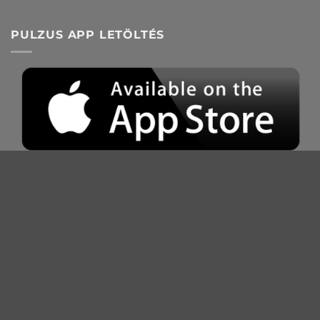
közvéleménykutatás
PULZUS APP LETÖLTÉS
PULZUS KUTATÓ