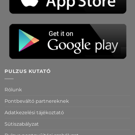
PULZUS KUTATÓ
Rólunk
Pontbeváltó partnereknek
Adatkezelési tájékoztató
Sütiszabályzat