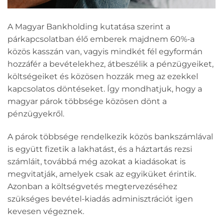
A Magyar Bankholding kutatása szerint a
párkapcsolatban élő emberek majdnem 60%-a
közös kasszán van, vagyis mindkét fél egyformán
hozzáfér a bevételekhez, átbeszélik a pénzügyeiket,
költségeiket és közösen hozzák meg az ezekkel
kapcsolatos döntéseket. Így mondhatjuk, hogy a
magyar párok többsége közösen dönt a
pénzügyekről.
A párok többsége rendelkezik közös bankszámlával
is együtt fizetik a lakhatást, és a háztartás rezsi
számláit, továbbá még azokat a kiadásokat is
megvitatják, amelyek csak az egyiküket érintik.
Azonban a költségvetés megtervezéséhez
szükséges bevétel-kiadás adminisztrációt igen
kevesen végeznek.