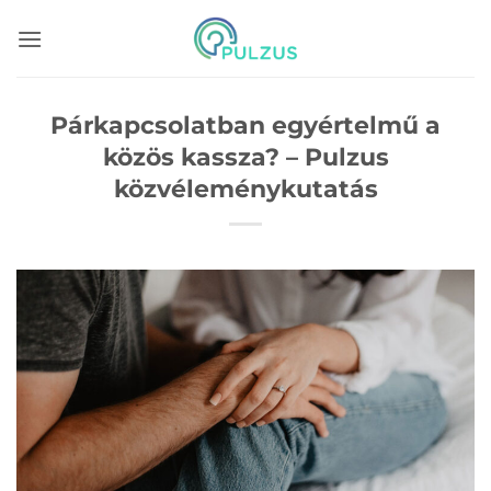
Skip
to
content
Párkapcsolatban egyértelmű a
közös kassza? – Pulzus
közvéleménykutatás