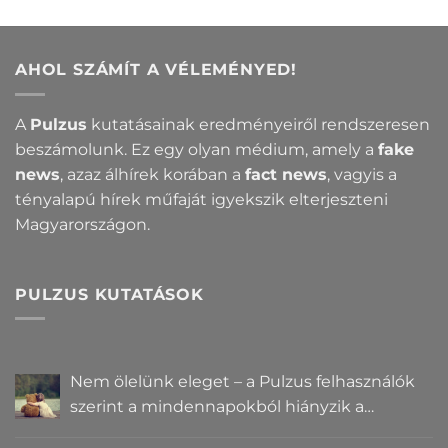
AHOL SZÁMÍT A VÉLEMÉNYED!
A
Pulzus
kutatásainak eredményeiről rendszeresen
beszámolunk. Ez egy olyan médium, amely a
fake
news
, azaz álhírek korában a
fact news
, vagyis a
tényalapú hírek műfaját igyekszik elterjeszteni
Magyarországon.
PULZUS KUTATÁSOK
Nem ölelünk eleget – a Pulzus felhasználók
szerint a mindennapokból hiányzik a
közelség