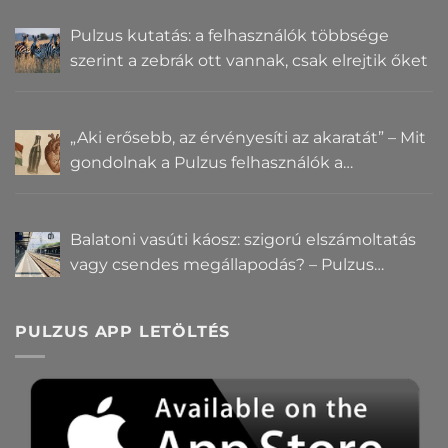
Pulzus kutatás: a felhasználók többsége
szerint a zebrák ott vannak, csak elrejtik őket
„Aki erősebb, az érvényesíti az akaratát” – Mit
gondolnak a Pulzus felhasználók a
hatalomról és igazságról?
Balatoni vasúti káosz: szigorú elszámoltatás
vagy csendes megállapodás? – Pulzus
közvéleménykutatás
PULZUS APP LETÖLTÉS