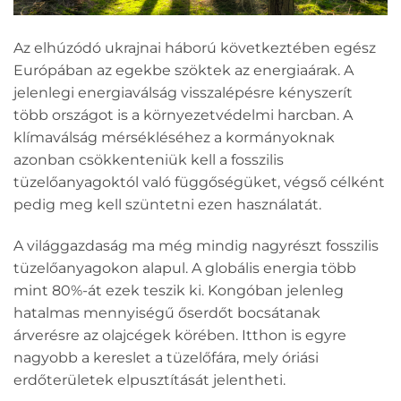
Az elhúzódó ukrajnai háború következtében egész
Európában az egekbe szöktek az energiaárak. A
jelenlegi energiaválság visszalépésre kényszerít
több országot is a környezetvédelmi harcban. A
klímaválság mérsékléséhez a kormányoknak
azonban csökkenteniük kell a fosszilis
tüzelőanyagoktól való függőségüket, végső célként
pedig meg kell szüntetni ezen használatát.
A világgazdaság ma még mindig nagyrészt fosszilis
tüzelőanyagokon alapul. A globális energia több
mint 80%-át ezek teszik ki. Kongóban jelenleg
hatalmas mennyiségű őserdőt bocsátanak
árverésre az olajcégek körében. Itthon is egyre
nagyobb a kereslet a tüzelőfára, mely óriási
erdőterületek elpusztítását jelentheti.