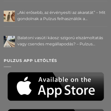
„Aki erősebb, az érvényesíti az akaratát” – Mit
gondolnak a Pulzus felhasználók a
hatalomról és igazságról?
Balatoni vasúti káosz: szigorú elszámoltatás
vagy csendes megállapodás? – Pulzus
közvéleménykutatás
PULZUS APP LETÖLTÉS