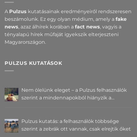
A
Pulzus
kutatásainak eredményeiről rendszeresen
beszámolunk. Ez egy olyan médium, amely a
fake
news
, azaz álhírek korában a
fact news
, vagyis a
tényalapú hírek műfaját igyekszik elterjeszteni
Magyarországon.
PULZUS KUTATÁSOK
Nem ölelünk eleget – a Pulzus felhasználók
szerint a mindennapokból hiányzik a
közelség
Pulzus kutatás: a felhasználók többsége
szerint a zebrák ott vannak, csak elrejtik őket