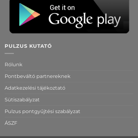
PULZUS KUTATÓ
Rólunk
Pontbeváltó partnereknek
Adatkezelési tájékoztató
Sütiszabályzat
Pulzus pontgyűjtési szabályzat
ÁSZF