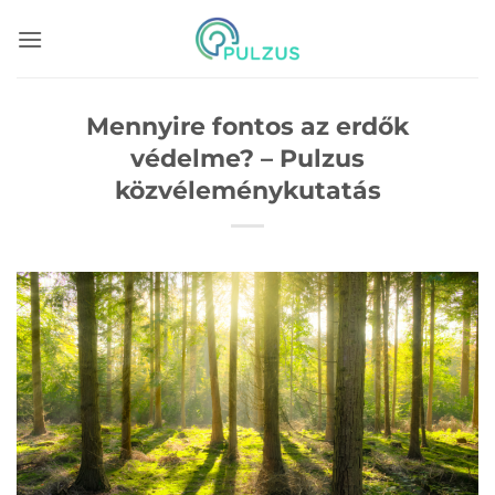
Skip
to
content
Mennyire fontos az erdők
védelme? – Pulzus
közvéleménykutatás