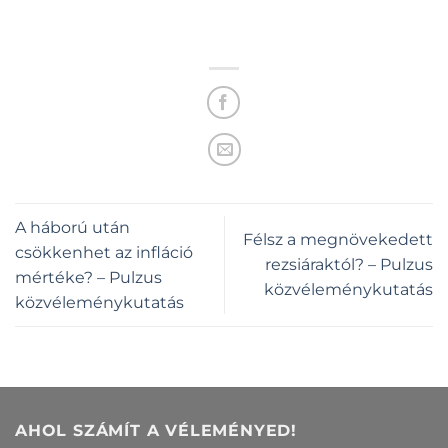
A háború után
Félsz a megnövekedett
csökkenhet az infláció
rezsiáraktól? – Pulzus
mértéke? – Pulzus
közvéleménykutatás
közvéleménykutatás
AHOL SZÁMÍT A VÉLEMÉNYED!