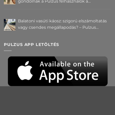
gondolnak a Pulzus felhasználók a
hatalomról és igazságról?
Balatoni vasúti káosz: szigorú elszámoltatás
vagy csendes megállapodás? – Pulzus
közvéleménykutatás
PULZUS APP LETÖLTÉS