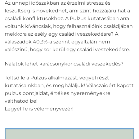
Az ünnepi időszakban az érzelmi stressz és
feszültség is növekedhet, ami szint hozzájárulhat a
családi konfliktusokhoz. A Pulzus kutatásában arra
voltunk kíváncsiak, hogy felhasználóink családjában
mekkora az esély egy családi veszekedésre? A
válaszadók 40,3%-a szerint egyáltalán nem
valószínű, hogy sor kerül egy családi veszekedésre.
Nálatok lehet karácsonykor családi veszekedés?
Töltsd le a Pulzus alkalmazást, vegyél részt
kutatásainkban, és megháláljuk! Válaszaidért kapott
pulzus pontjaidat, értékes nyereményekre
válthatod be!
Legyél Te is véleményvezér!