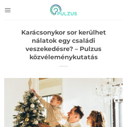
Skip
to
content
Karácsonykor sor kerülhet
nálatok egy családi
veszekedésre? – Pulzus
közvéleménykutatás