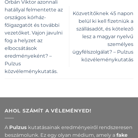
Orbán Viktor azonnali
hatállyal felmentette az
Közvetítőknek 45 napon
országos kórház-
belül ki kell fizetniük a
főigazgatót és további
szállásadót, és kötelező
vezetőket. Vajon javulni
lesz a magyar nyelvű
fog a helyzet az
személyes
elbocsátások
ügyfélszolgálat? – Pulzus
eredményeként? –
közvéleménykutatás
Pulzus
közvéleménykutatás.
AHOL SZÁMÍT A VÉLEMÉNYED!
A
Pulzus
kutatásainak eredményeiről rendszeresen
beszámolunk. Ez egy olyan médium, amely a
fake