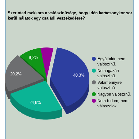
Szerinted mekkora a valószínűsége, hogy idén karácsonykor sor
kerül nálatok egy családi veszekedésre?
9,2%
Egyáltalán nem
valószínű.
Nem igazán
20,2%
40,3%
valószínű.
Valamennyire
valószínű.
Nagyon valószínű.
Nem tudom, nem
24,9%
válaszolok.