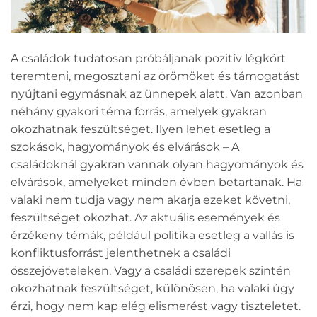
A családok tudatosan próbáljanak pozitív légkört
teremteni, megosztani az örömöket és támogatást
nyújtani egymásnak az ünnepek alatt. Van azonban
néhány gyakori téma forrás, amelyek gyakran
okozhatnak feszültséget. Ilyen lehet esetleg a
szokások, hagyományok és elvárások – A
családoknál gyakran vannak olyan hagyományok és
elvárások, amelyeket minden évben betartanak. Ha
valaki nem tudja vagy nem akarja ezeket követni,
feszültséget okozhat. Az aktuális események és
érzékeny témák, például politika esetleg a vallás is
konfliktusforrást jelenthetnek a családi
összejöveteleken. Vagy a családi szerepek szintén
okozhatnak feszültséget, különösen, ha valaki úgy
érzi, hogy nem kap elég elismerést vagy tiszteletet.