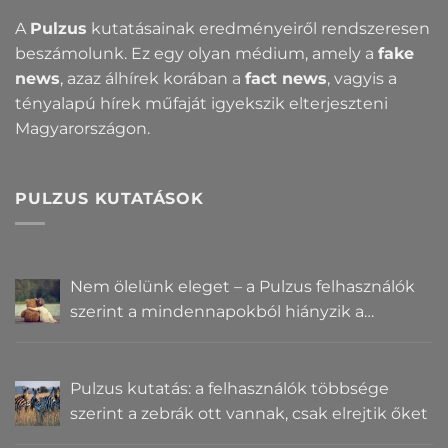
A
Pulzus
kutatásainak eredményeiről rendszeresen
beszámolunk. Ez egy olyan médium, amely a
fake
news
, azaz álhírek korában a
fact news
, vagyis a
tényalapú hírek műfaját igyekszik elterjeszteni
Magyarországon.
PULZUS KUTATÁSOK
Nem ölelünk eleget – a Pulzus felhasználók
szerint a mindennapokból hiányzik a
közelség
Pulzus kutatás: a felhasználók többsége
szerint a zebrák ott vannak, csak elrejtik őket