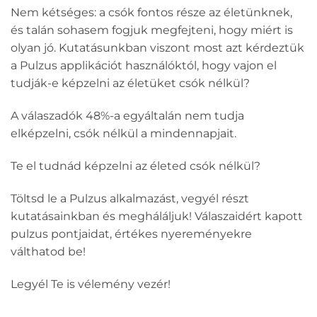
Nem kétséges: a csók fontos része az életünknek,
és talán sohasem fogjuk megfejteni, hogy miért is
olyan jó. Kutatásunkban viszont most azt kérdeztük
a Pulzus applikációt használóktól, hogy vajon el
tudják-e képzelni az életüket csók nélkül?
A válaszadók 48%-a egyáltalán nem tudja
elképzelni, csók nélkül a mindennapjait.
Te el tudnád képzelni az életed csók nélkül?
Töltsd le a Pulzus alkalmazást, vegyél részt
kutatásainkban és megháláljuk! Válaszaidért kapott
pulzus pontjaidat, értékes nyereményekre
válthatod be!
Legyél Te is vélemény vezér!