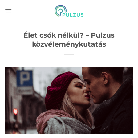
Skip
to
content
Élet csók nélkül? – Pulzus
közvéleménykutatás