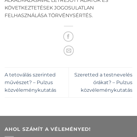
ALKALMAZÁSÁVAL LÉTREJÖTT ADATOK ÉS
KÖVETKEZTETÉSEK JOGOSULATLAN
FELHASZNÁLÁSA TÖRVÉNYSÉRTÉS.
A tetoválás szerinted
Szeretted a testnevelés
művészet? – Pulzus
órákat? – Pulzus
közvéleménykutatás
közvéleménykutatás
AHOL SZÁMÍT A VÉLEMÉNYED!