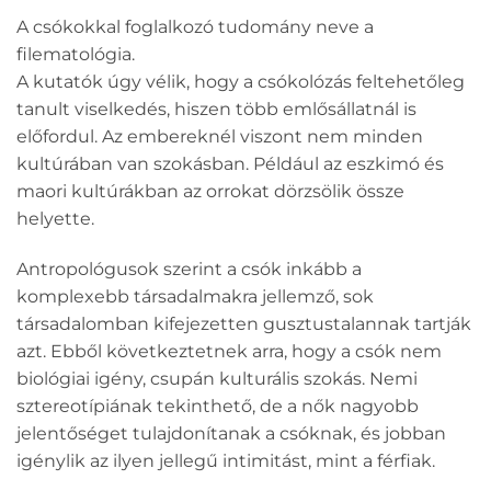
A csókokkal foglalkozó tudomány neve a
filematológia.
A kutatók úgy vélik, hogy a csókolózás feltehetőleg
tanult viselkedés, hiszen több emlősállatnál is
előfordul. Az embereknél viszont nem minden
kultúrában van szokásban. Például az eszkimó és
maori kultúrákban az orrokat dörzsölik össze
helyette.
Antropológusok szerint a csók inkább a
komplexebb társadalmakra jellemző, sok
társadalomban kifejezetten gusztustalannak tartják
azt. Ebből következtetnek arra, hogy a csók nem
biológiai igény, csupán kulturális szokás. Nemi
sztereotípiának tekinthető, de a nők nagyobb
jelentőséget tulajdonítanak a csóknak, és jobban
igénylik az ilyen jellegű intimitást, mint a férfiak.