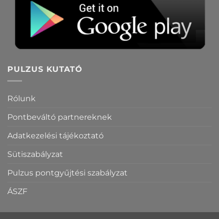
PULZUS KUTATÓ
Rólunk
Pontbeváltó partnereknek
Adatkezelési tájékoztató
Sütiszabályzat
Pulzus pontgyűjtési szabályzat
ÁSZF