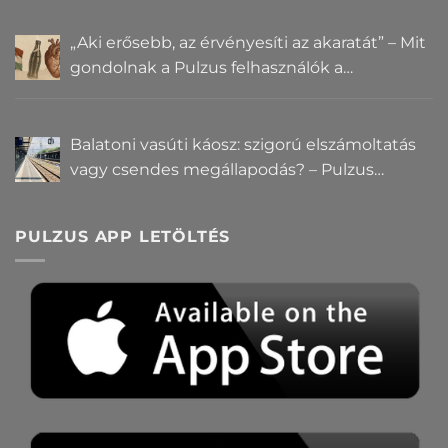
„Aki erősebb, az érvényesíti az akaratát” – Mit
gondolnak a Pulzus felhasználók a
hatalomról és igazságról?
Balatoni vasúti káosz: szigorú elszámoltatás
vagy csendes megállapodás? – Pulzus
közvéleménykutatás
PULZUS APP LETÖLTÉS