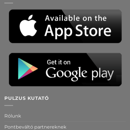
PULZUS KUTATÓ
Rólunk
Pontbeváltó partnereknek