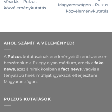
Véradás – Pulzus
Magyarországon – Pulzus
közvéleménykutatás
közvéleménykutatás
AHOL SZÁMÍT A VÉLEMÉNYED!
A
Pulzus
kutatásainak eredményeiről rendszeresen
beszámolunk. Ez egy olyan médium, amely a
fake
news
, azaz álhírek korában a
fact news
, vagyis a
tényalapú hírek műfaját igyekszik elterjeszteni
Magyarországon.
PULZUS KUTATÁSOK