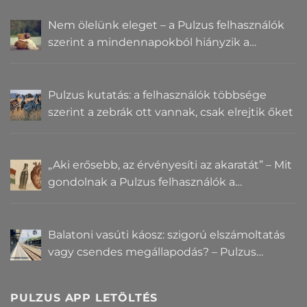
Nem ölelünk eleget – a Pulzus felhasználók
szerint a mindennapokból hiányzik a
közelség
Pulzus kutatás: a felhasználók többsége
szerint a zebrák ott vannak, csak elrejtik őket
„Aki erősebb, az érvényesíti az akaratát” – Mit
gondolnak a Pulzus felhasználók a
hatalomról és igazságról?
Balatoni vasúti káosz: szigorú elszámoltatás
vagy csendes megállapodás? – Pulzus
közvéleménykutatás
PULZUS APP LETÖLTÉS