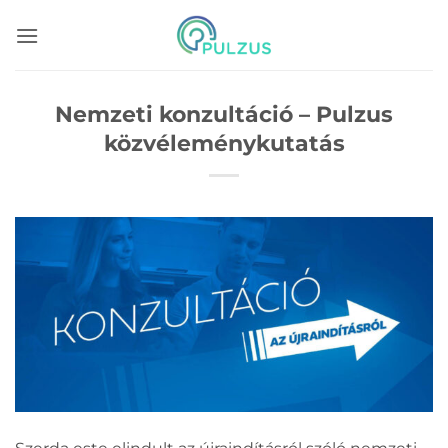
Skip
to
content
Nemzeti konzultáció – Pulzus
közvéleménykutatás