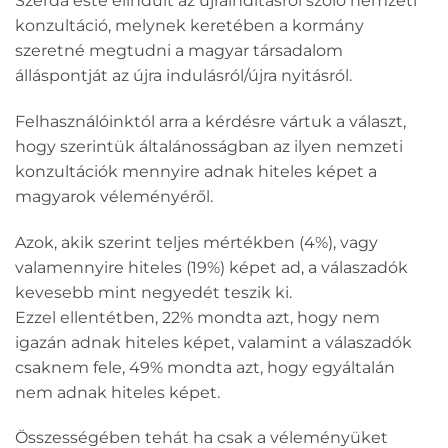
Szerda este elindult az újraindításról szóló nemzeti
konzultáció, melynek keretében a kormány
szeretné megtudni a magyar társadalom
álláspontját az újra indulásról/újra nyitásról.
Felhasználóinktól arra a kérdésre vártuk a választ,
hogy szerintük általánosságban az ilyen nemzeti
konzultációk mennyire adnak hiteles képet a
magyarok véleményéről.
Azok, akik szerint teljes mértékben (4%), vagy
valamennyire hiteles (19%) képet ad, a válaszadók
kevesebb mint negyedét teszik ki.
Ezzel ellentétben, 22% mondta azt, hogy nem
igazán adnak hiteles képet, valamint a válaszadók
csaknem fele, 49% mondta azt, hogy egyáltalán
nem adnak hiteles képet.
Összességében tehát ha csak a véleményüket