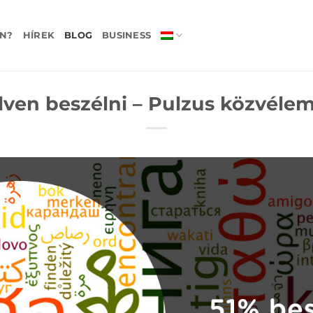
N?
HÍREK
BLOG
BUSINESS
lven beszélni – Pulzus közvéle