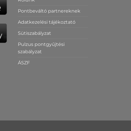
Pontbeváltó partnereknek
Adatkezelési tájékoztató
Sütiszabályzat
Pulzus pontgyűjtési
szabályzat
ÁSZF