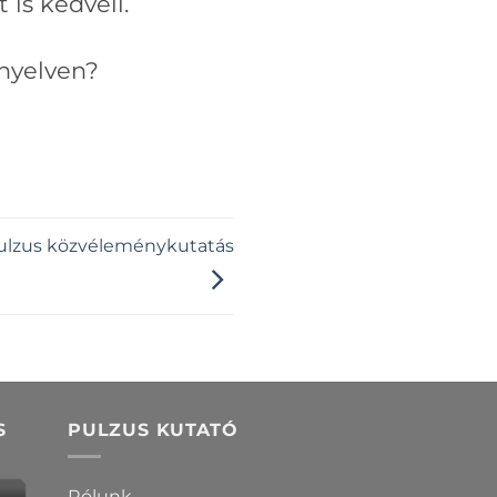
 is kedveli.
 nyelven?
 Pulzus közvéleménykutatás
S
PULZUS KUTATÓ
Rólunk