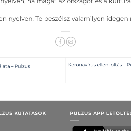
yelven, ha magát az országot és a kultúrát
en nyelven. Te beszélsz valamilyen idegen
Koronavírus elleni oltás –
lata – Pulzus
LZUS KUTATÁSOK
PULZUS APP LETÖLTÉ