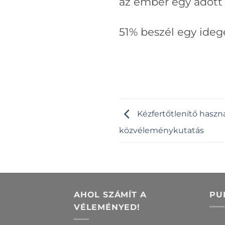
az ember egy adott n
51% beszél egy ideg
Kézfertőtlenítő haszná
közvéleménykutatás
AHOL SZÁMÍT A
PU
VÉLEMÉNYED!