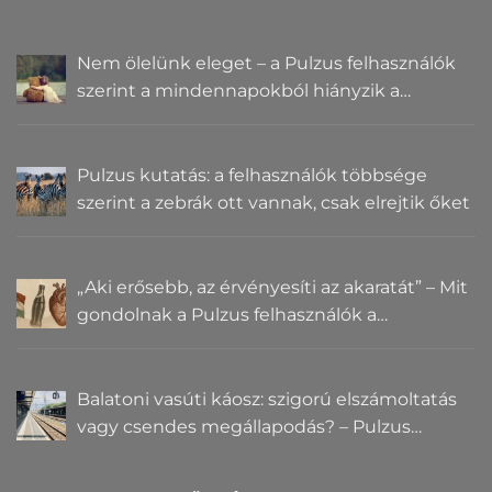
Nem ölelünk eleget – a Pulzus felhasználók
szerint a mindennapokból hiányzik a
közelség
Pulzus kutatás: a felhasználók többsége
szerint a zebrák ott vannak, csak elrejtik őket
„Aki erősebb, az érvényesíti az akaratát” – Mit
gondolnak a Pulzus felhasználók a
hatalomról és igazságról?
Balatoni vasúti káosz: szigorú elszámoltatás
vagy csendes megállapodás? – Pulzus
közvéleménykutatás