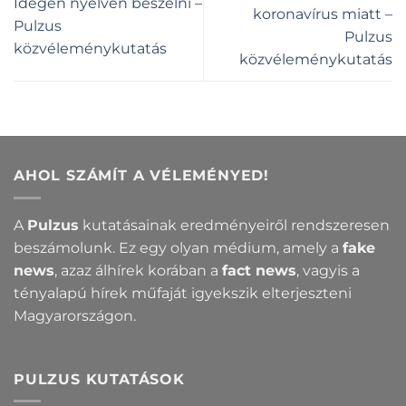
Idegen nyelven beszélni –
koronavírus miatt –
Pulzus
Pulzus
közvéleménykutatás
közvéleménykutatás
AHOL SZÁMÍT A VÉLEMÉNYED!
A
Pulzus
kutatásainak eredményeiről rendszeresen
beszámolunk. Ez egy olyan médium, amely a
fake
news
, azaz álhírek korában a
fact news
, vagyis a
tényalapú hírek műfaját igyekszik elterjeszteni
Magyarországon.
PULZUS KUTATÁSOK