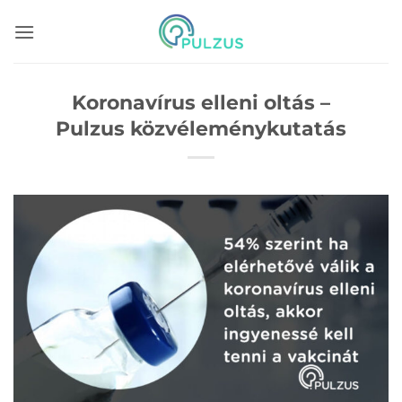
Skip
to
content
Koronavírus elleni oltás –
Pulzus közvéleménykutatás