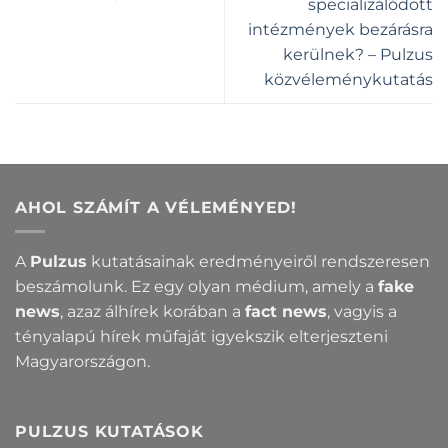
specializálódott
intézmények bezárásra
kerülnek? – Pulzus
közvéleménykutatás
AHOL SZÁMÍT A VÉLEMÉNYED!
A
Pulzus
kutatásainak eredményeiről rendszeresen
beszámolunk. Ez egy olyan médium, amely a
fake
news
, azaz álhírek korában a
fact news
, vagyis a
tényalapú hírek műfaját igyekszik elterjeszteni
Magyarországon.
PULZUS KUTATÁSOK