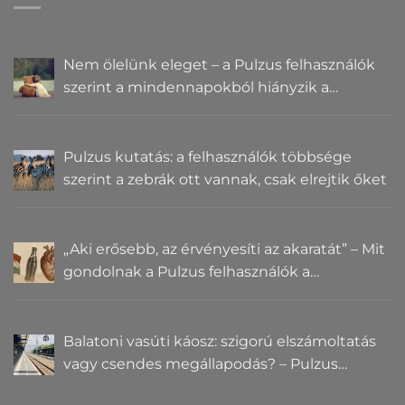
Nem ölelünk eleget – a Pulzus felhasználók
szerint a mindennapokból hiányzik a
közelség
Pulzus kutatás: a felhasználók többsége
szerint a zebrák ott vannak, csak elrejtik őket
„Aki erősebb, az érvényesíti az akaratát” – Mit
gondolnak a Pulzus felhasználók a
hatalomról és igazságról?
Balatoni vasúti káosz: szigorú elszámoltatás
vagy csendes megállapodás? – Pulzus
közvéleménykutatás