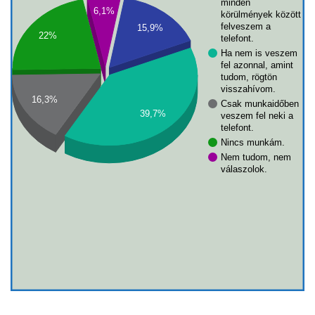
minden
6,1%
körülmények között
felveszem a
15,9%
22%
telefont.
Ha nem is veszem
fel azonnal, amint
tudom, rögtön
visszahívom.
16,3%
Csak munkaidőben
39,7%
veszem fel neki a
telefont.
Nincs munkám.
Nem tudom, nem
válaszolok.