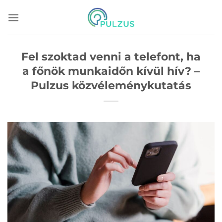
Skip
to
content
Fel szoktad venni a telefont, ha
a főnök munkaidőn kívül hív? –
Pulzus közvéleménykutatás