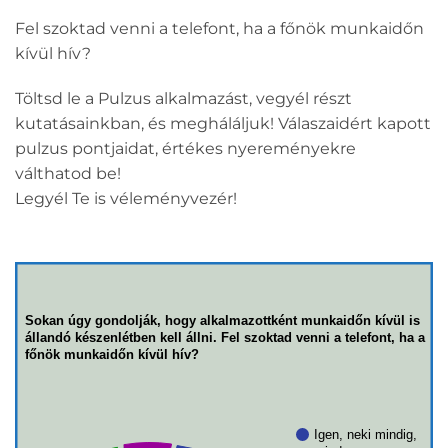
Fel szoktad venni a telefont, ha a főnök munkaidőn
kívül hív?
Töltsd le a Pulzus alkalmazást, vegyél részt
kutatásainkban, és megháláljuk! Válaszaidért kapott
pulzus pontjaidat, értékes nyereményekre
válthatod be!
Legyél Te is véleményvezér!
Sokan úgy gondolják, hogy alkalmazottként munkaidőn kívül is
állandó készenlétben kell állni. Fel szoktad venni a telefont, ha a
főnök munkaidőn kívül hív?
Igen, neki mindig,