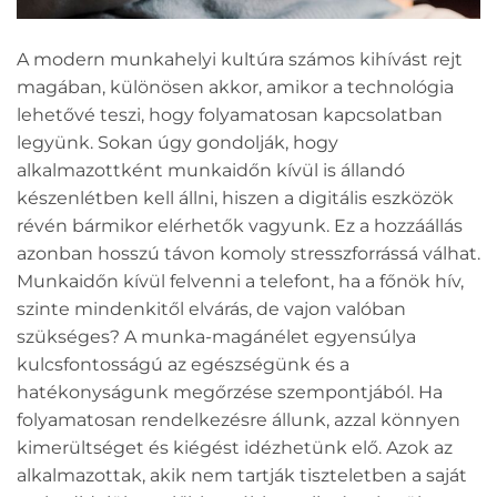
A modern munkahelyi kultúra számos kihívást rejt
magában, különösen akkor, amikor a technológia
lehetővé teszi, hogy folyamatosan kapcsolatban
legyünk. Sokan úgy gondolják, hogy
alkalmazottként munkaidőn kívül is állandó
készenlétben kell állni, hiszen a digitális eszközök
révén bármikor elérhetők vagyunk. Ez a hozzáállás
azonban hosszú távon komoly stresszforrássá válhat.
Munkaidőn kívül felvenni a telefont, ha a főnök hív,
szinte mindenkitől elvárás, de vajon valóban
szükséges? A munka-magánélet egyensúlya
kulcsfontosságú az egészségünk és a
hatékonyságunk megőrzése szempontjából. Ha
folyamatosan rendelkezésre állunk, azzal könnyen
kimerültséget és kiégést idézhetünk elő. Azok az
alkalmazottak, akik nem tartják tiszteletben a saját