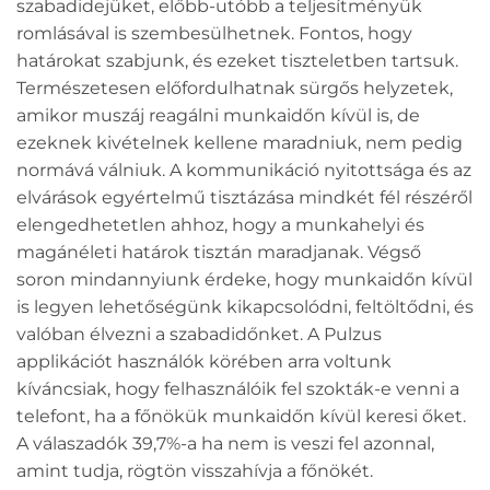
szabadidejüket, előbb-utóbb a teljesítményük
romlásával is szembesülhetnek. Fontos, hogy
határokat szabjunk, és ezeket tiszteletben tartsuk.
Természetesen előfordulhatnak sürgős helyzetek,
amikor muszáj reagálni munkaidőn kívül is, de
ezeknek kivételnek kellene maradniuk, nem pedig
normává válniuk. A kommunikáció nyitottsága és az
elvárások egyértelmű tisztázása mindkét fél részéről
elengedhetetlen ahhoz, hogy a munkahelyi és
magánéleti határok tisztán maradjanak. Végső
soron mindannyiunk érdeke, hogy munkaidőn kívül
is legyen lehetőségünk kikapcsolódni, feltöltődni, és
valóban élvezni a szabadidőnket. A Pulzus
applikációt használók körében arra voltunk
kíváncsiak, hogy felhasználóik fel szokták-e venni a
telefont, ha a főnökük munkaidőn kívül keresi őket.
A válaszadók 39,7%-a ha nem is veszi fel azonnal,
amint tudja, rögtön visszahívja a főnökét.