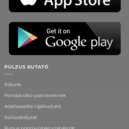
PULZUS KUTATÓ
Rólunk
Pontbeváltó partnereknek
Adatkezelési tájékoztató
Sütiszabályzat
Pulzus pontgyűjtési szabályzat