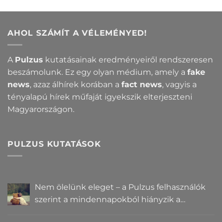
AHOL SZÁMÍT A VÉLEMÉNYED!
A
Pulzus
kutatásainak eredményeiről rendszeresen
beszámolunk. Ez egy olyan médium, amely a
fake
news
, azaz álhírek korában a
fact news
, vagyis a
tényalapú hírek műfaját igyekszik elterjeszteni
Magyarországon.
PULZUS KUTATÁSOK
Nem ölelünk eleget – a Pulzus felhasználók
szerint a mindennapokból hiányzik a
közelség