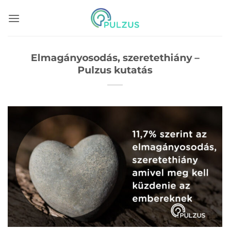
Skip
to
content
Elmagányosodás, szeretethiány –
Pulzus kutatás