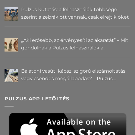
Pulzus kutatás: a felhasználók többsége
szerint a zebrák ott vannak, csak elrejtik őket
„Aki erősebb, az érvényesíti az akaratát” – Mit
gondolnak a Pulzus felhasználók a
hatalomról és igazságról?
Balatoni vasúti káosz: szigorú elszámoltatás
vagy csendes megállapodás? – Pulzus
közvéleménykutatás
PULZUS APP LETÖLTÉS