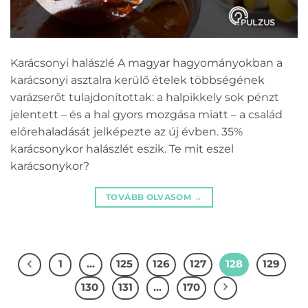
Karácsonyi halászlé A magyar hagyományokban a
karácsonyi asztalra kerülő ételek többségének
varázserőt tulajdonítottak: a halpikkely sok pénzt
jelentett – és a hal gyors mozgása miatt – a család
előrehaladását jelképezte az új évben. 35%
karácsonykor halászlét eszik. Te mit eszel
karácsonykor?
TOVÁBB OLVASOM
→
1
…
125
126
127
128
129
130
131
…
170