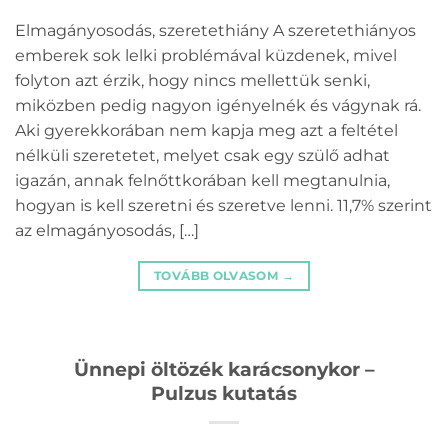
Elmagányosodás, szeretethiány A szeretethiányos
emberek sok lelki problémával küzdenek, mivel
folyton azt érzik, hogy nincs mellettük senki,
miközben pedig nagyon igényelnék és vágynak rá.
Aki gyerekkorában nem kapja meg azt a feltétel
nélküli szeretetet, melyet csak egy szülő adhat
igazán, annak felnőttkorában kell megtanulnia,
hogyan is kell szeretni és szeretve lenni. 11,7% szerint
az elmagányosodás, […]
TOVÁBB OLVASOM
→
Ünnepi öltözék karácsonykor –
Pulzus kutatás