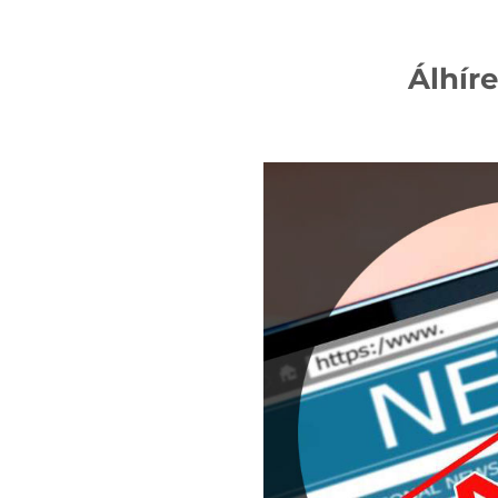
Álhír