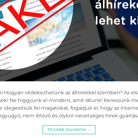
ani Hogyan védekezhetünk az álhírekkel szemben? Az els
ek! Ne higgyünk el mindent, amit látunk! Keressünk me
idegesítsük fel magatokat, fogadjuk el, hogy az interne
együgyű, nem létező és olykor nevetséges hírek gyártása
TOVÁBB OLVASOM
→