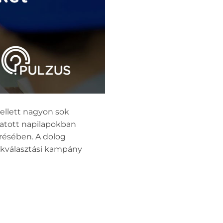
ellett nagyon sok
mtatott napilapokban
erésében. A dolog
nökválasztási kampány