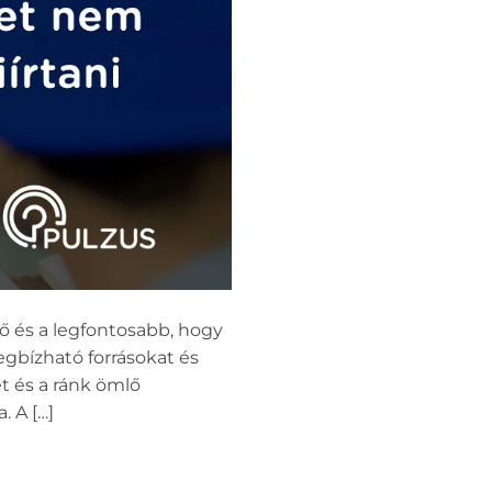
ő és a legfontosabb, hogy
gbízható forrásokat és
t és a ránk ömlő
. A […]