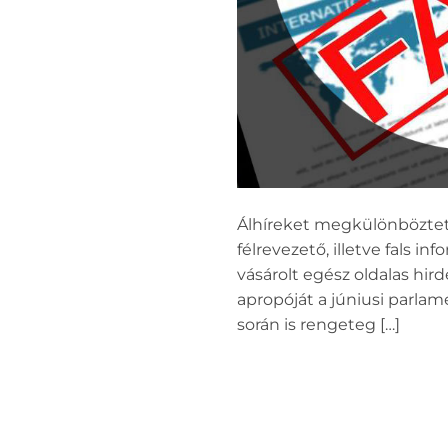
Álhíreket megkülönböztetn
félrevezető, illetve fals 
vásárolt egész oldalas hir
apropóját a júniusi parlam
során is rengeteg […]