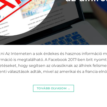
i Az Interneten a sok érdekes és hasznos információ m
információ is megtalálható. A Facebook 2017-ben brit nyo
detéseket, hogy segítsen az olvasóknak az álhírek felism
enti választások adták, mivel az amerikai és a francia el
TOVÁBB OLVASOM
→