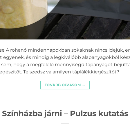
se A rohanó mindennapokban sokaknak nincs idejük, ene
egyenek, és mindig a legkiválóbb alapanyagokból készü
ra sem, hogy a megfelelő mennyiségű tápanyagot bejutt
egészítőt. Te szedsz valamilyen táplálékkiegészítőt?
TOVÁBB OLVASOM
→
Színházba járni – Pulzus kutatás