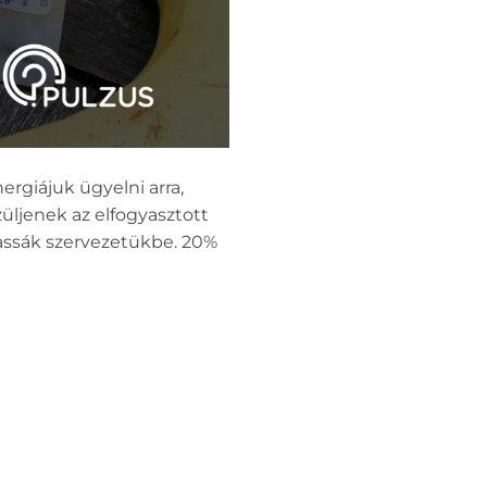
rgiájuk ügyelni arra,
ljenek az elfogyasztott
assák szervezetükbe. 20%