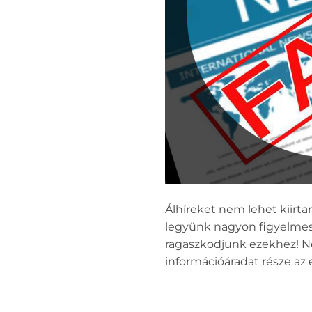
Álhíreket nem lehet kiirt
legyünk nagyon figyelmes
ragaszkodjunk ezekhez! Ne 
információáradat része az 