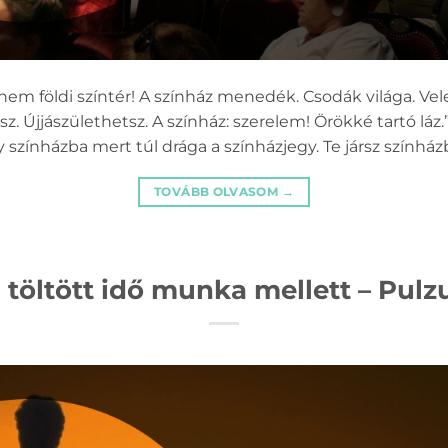
 nem földi színtér! A színház menedék. Csodák világa. Ve
 Újjászülethetsz. A színház: szerelem! Örökké tartó láz.” 
zínházba mert túl drága a színházjegy. Te jársz színház
TOVÁBB OLVASOM
→
 töltött idő munka mellett – Pulz