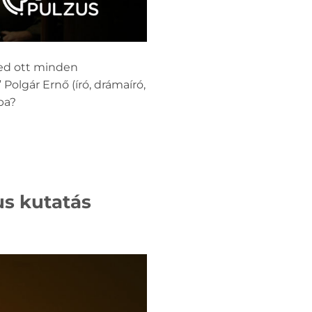
led ott minden
Polgár Ernő (író, drámaíró,
ba?
us kutatás