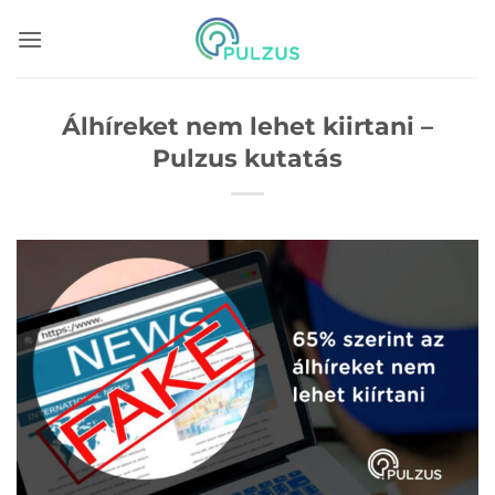
Skip
to
content
Álhíreket nem lehet kiirtani –
Pulzus kutatás