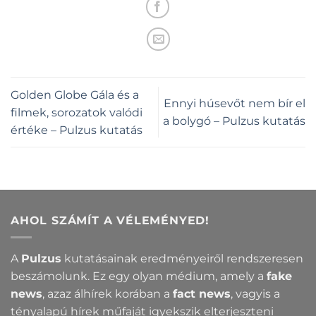
Golden Globe Gála és a
Ennyi húsevőt nem bír el
filmek, sorozatok valódi
a bolygó – Pulzus kutatás
értéke – Pulzus kutatás
AHOL SZÁMÍT A VÉLEMÉNYED!
A
Pulzus
kutatásainak eredményeiről rendszeresen
beszámolunk. Ez egy olyan médium, amely a
fake
news
, azaz álhírek korában a
fact news
, vagyis a
tényalapú hírek műfaját igyekszik elterjeszteni