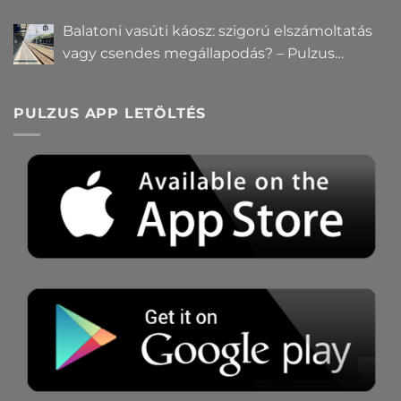
Balatoni vasúti káosz: szigorú elszámoltatás
vagy csendes megállapodás? – Pulzus
közvéleménykutatás
PULZUS APP LETÖLTÉS