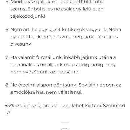
Mindig vizsgáljuk meg az adott hírt több
szemszögből is, és ne csak egy felületen
tájékozódjunk!
Nem árt, ha egy kicsit kritikusok vagyunk. Néha
nyugodtan kérdőjelezzük meg, amit látunk és
olvasunk.
Ha valamit furcsállunk, inkább járjunk utána a
témának, és ne álljunk meg addig, amíg meg
nem győződünk az igazságról!
Ne érzelmi alapon döntsünk! Sok álhír éppen az
emóciókra hat, nem véletlenül.
65% szerint az álhíreket nem lehet kiirtani. Szerinted
is?