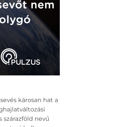
sevés károsan hat a
ghajlatváltozási
s szárazföld nevű