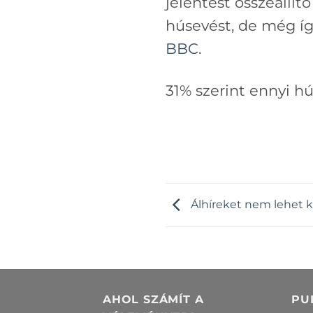
jelentést összeállít
húsevést, de még így
BBC
.
31% szerint ennyi h
Álhíreket nem lehet ki
AHOL SZÁMÍT A
PU