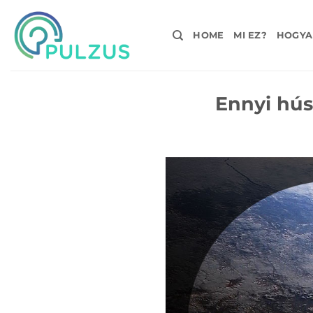
Skip
to
HOME
MI EZ?
HOGYA
content
Ennyi hús