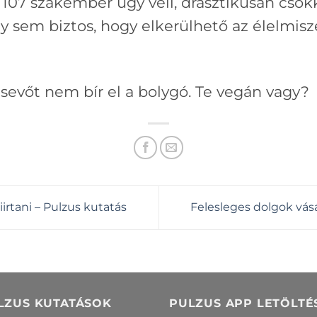
ó 107 szakember úgy véli, drasztikusan csök
 sem biztos, hogy elkerülhető az élelmiszer
úsevőt nem bír el a bolygó. Te vegán vagy?
irtani – Pulzus kutatás
Felesleges dolgok vásá
LZUS KUTATÁSOK
PULZUS APP LETÖLTÉ