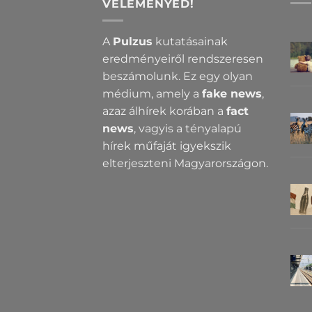
VÉLEMÉNYED!
A
Pulzus
kutatásainak
eredményeiről rendszeresen
beszámolunk. Ez egy olyan
médium, amely a
fake news
,
azaz álhírek korában a
fact
news
, vagyis a tényalapú
hírek műfaját igyekszik
elterjeszteni Magyarországon.