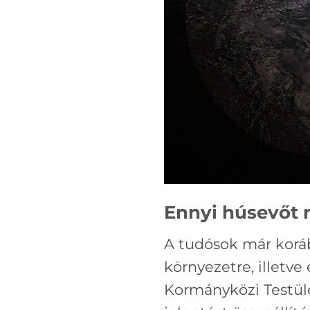
Ennyi húsevőt n
A tudósok már koráb
környezetre, illetve
Kormányközi Testüle