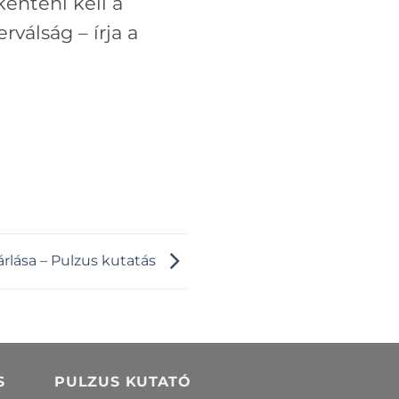
kenteni kell a
válság – írja a
rlása – Pulzus kutatás
S
PULZUS KUTATÓ