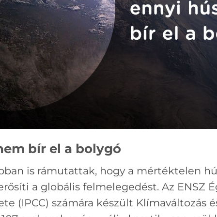
em bír el a bolygó
ban is rámutattak, hogy a mértéktelen hú
 erősíti a globális felmelegedést. Az ENSZ É
te (IPCC) számára készült Klímaváltozás é