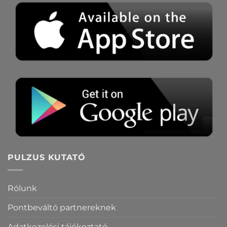
PULZUS KUTATÓ
Rólunk
Pontbeváltó partnereknek
Adatkezelési tájékoztató