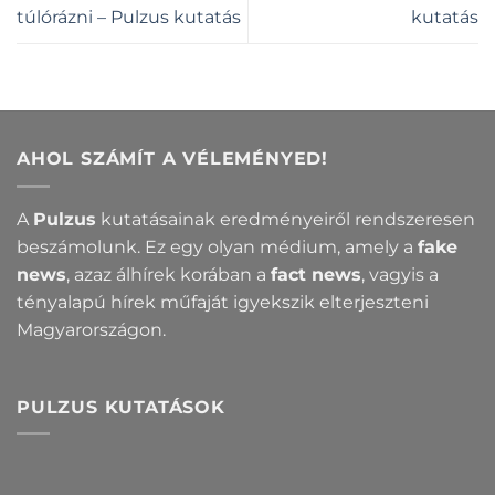
túlórázni – Pulzus kutatás
kutatás
AHOL SZÁMÍT A VÉLEMÉNYED!
A
Pulzus
kutatásainak eredményeiről rendszeresen
beszámolunk. Ez egy olyan médium, amely a
fake
news
, azaz álhírek korában a
fact news
, vagyis a
tényalapú hírek műfaját igyekszik elterjeszteni
Magyarországon.
PULZUS KUTATÁSOK