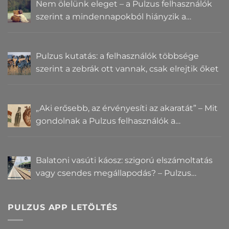
Nem ölelünk eleget – a Pulzus felhasználók
szerint a mindennapokból hiányzik a
közelség
Pulzus kutatás: a felhasználók többsége
szerint a zebrák ott vannak, csak elrejtik őket
„Aki erősebb, az érvényesíti az akaratát” – Mit
gondolnak a Pulzus felhasználók a
hatalomról és igazságról?
Balatoni vasúti káosz: szigorú elszámoltatás
vagy csendes megállapodás? – Pulzus
közvéleménykutatás
PULZUS APP LETÖLTÉS