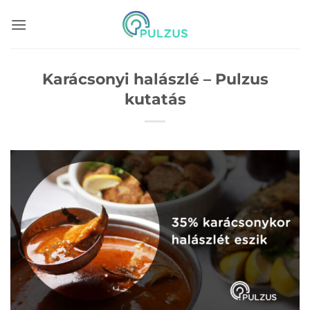
Skip
to
content
Karácsonyi halászlé – Pulzus
kutatás