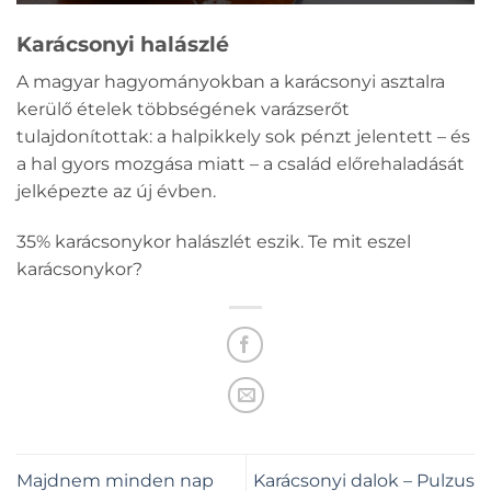
Karácsonyi halászlé
A magyar hagyományokban a karácsonyi asztalra
kerülő ételek többségének varázserőt
tulajdonítottak: a halpikkely sok pénzt jelentett – és
a hal gyors mozgása miatt – a család előrehaladását
jelképezte az új évben.
35% karácsonykor halászlét eszik. Te mit eszel
karácsonykor?
Majdnem minden nap
Karácsonyi dalok – Pulzus