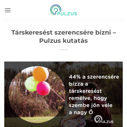
Skip
to
content
Társkeresést szerencsére bízni –
Pulzus kutatás