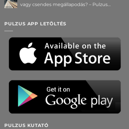
vagy csendes megállapodás? – Pulzus
közvéleménykutatás
PULZUS APP LETÖLTÉS
PULZUS KUTATÓ