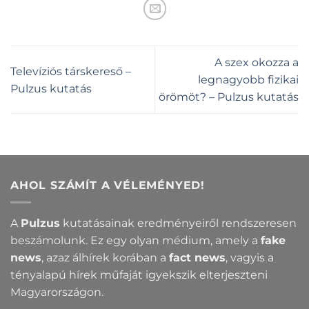
A szex okozza a
Televíziós társkereső –
legnagyobb fizikai
Pulzus kutatás
örömöt? – Pulzus kutatás
AHOL SZÁMÍT A VÉLEMÉNYED!
A
Pulzus
kutatásainak eredményeiről rendszeresen
beszámolunk. Ez egy olyan médium, amely a
fake
news
, azaz álhírek korában a
fact news
, vagyis a
tényalapú hírek műfaját igyekszik elterjeszteni
Magyarországon.