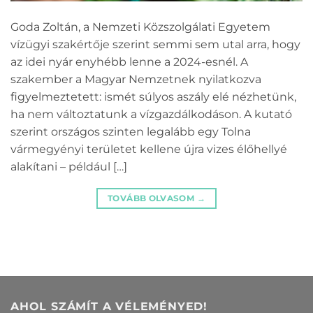
Goda Zoltán, a Nemzeti Közszolgálati Egyetem
vízügyi szakértője szerint semmi sem utal arra, hogy
az idei nyár enyhébb lenne a 2024-esnél. A
szakember a Magyar Nemzetnek nyilatkozva
figyelmeztetett: ismét súlyos aszály elé nézhetünk,
ha nem változtatunk a vízgazdálkodáson. A kutató
szerint országos szinten legalább egy Tolna
vármegyényi területet kellene újra vizes élőhellyé
alakítani – például […]
TOVÁBB OLVASOM
→
AHOL SZÁMÍT A VÉLEMÉNYED!