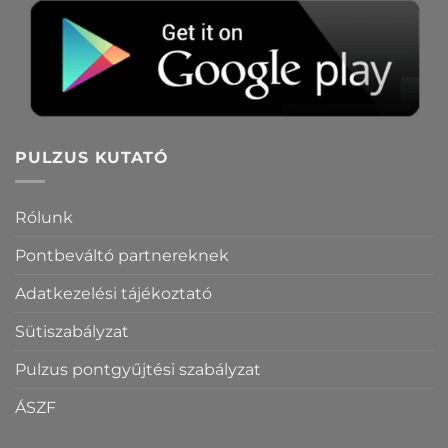
PULZUS KUTATÓ
Rólunk
Pontbeváltó partnereknek
Adatkezelési tájékoztató
Sütiszabályzat
Pulzus pontgyűjtési szabályzat
ÁSZF