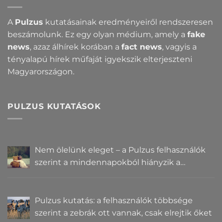
A
Pulzus
kutatásainak eredményeiről rendszeresen
beszámolunk. Ez egy olyan médium, amely a
fake
news
, azaz álhírek korában a
fact news
, vagyis a
tényalapú hírek műfaját igyekszik elterjeszteni
Magyarországon.
PULZUS KUTATÁSOK
Nem ölelünk eleget – a Pulzus felhasználók
szerint a mindennapokból hiányzik a
közelség
Pulzus kutatás: a felhasználók többsége
szerint a zebrák ott vannak, csak elrejtik őket