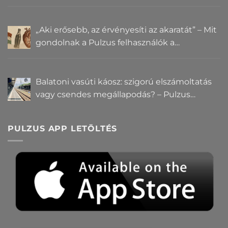
„Aki erősebb, az érvényesíti az akaratát” – Mit
gondolnak a Pulzus felhasználók a
hatalomról és igazságról?
Balatoni vasúti káosz: szigorú elszámoltatás
vagy csendes megállapodás? – Pulzus
közvéleménykutatás
PULZUS APP LETÖLTÉS