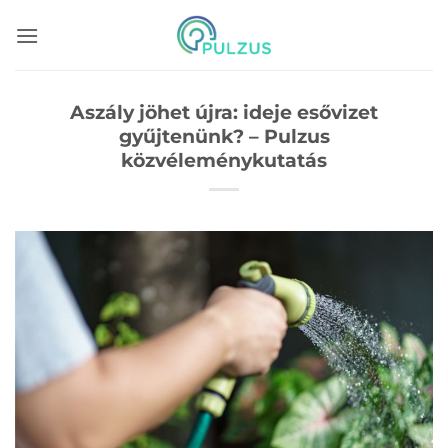
Skip
to
content
Aszály jöhet újra: ideje esővizet
gyűjtenünk? – Pulzus
közvéleménykutatás