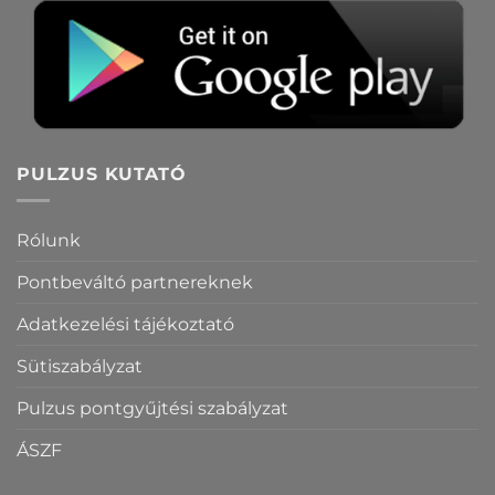
PULZUS KUTATÓ
Rólunk
Pontbeváltó partnereknek
Adatkezelési tájékoztató
Sütiszabályzat
Pulzus pontgyűjtési szabályzat
ÁSZF