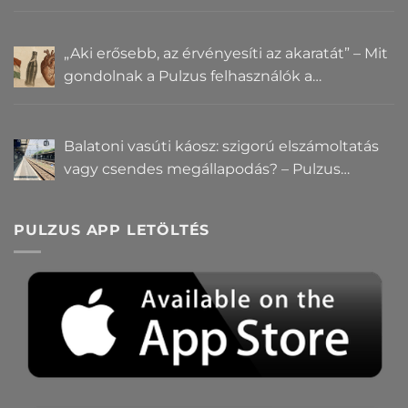
„Aki erősebb, az érvényesíti az akaratát” – Mit
gondolnak a Pulzus felhasználók a
hatalomról és igazságról?
Balatoni vasúti káosz: szigorú elszámoltatás
vagy csendes megállapodás? – Pulzus
közvéleménykutatás
PULZUS APP LETÖLTÉS