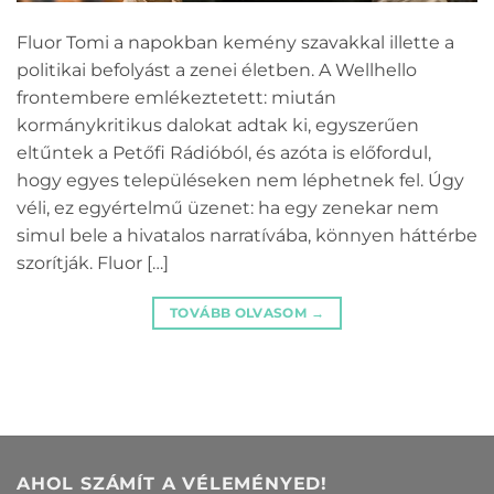
Fluor Tomi a napokban kemény szavakkal illette a
politikai befolyást a zenei életben. A Wellhello
frontembere emlékeztetett: miután
kormánykritikus dalokat adtak ki, egyszerűen
eltűntek a Petőfi Rádióból, és azóta is előfordul,
hogy egyes településeken nem léphetnek fel. Úgy
véli, ez egyértelmű üzenet: ha egy zenekar nem
simul bele a hivatalos narratívába, könnyen háttérbe
szorítják. Fluor […]
TOVÁBB OLVASOM
→
AHOL SZÁMÍT A VÉLEMÉNYED!