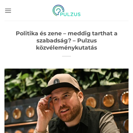
Skip
to
content
Politika és zene – meddig tarthat a
szabadság? – Pulzus
közvéleménykutatás