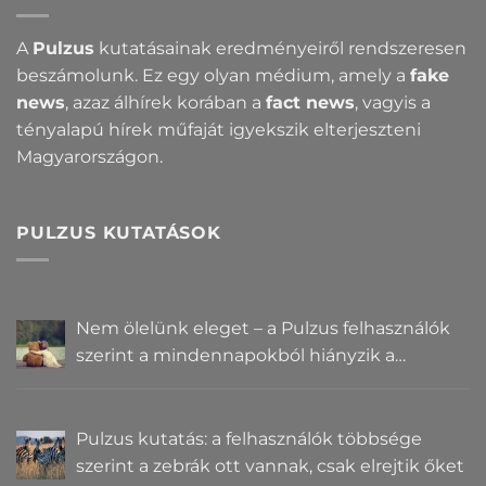
A
Pulzus
kutatásainak eredményeiről rendszeresen
beszámolunk. Ez egy olyan médium, amely a
fake
news
, azaz álhírek korában a
fact news
, vagyis a
tényalapú hírek műfaját igyekszik elterjeszteni
Magyarországon.
PULZUS KUTATÁSOK
Nem ölelünk eleget – a Pulzus felhasználók
szerint a mindennapokból hiányzik a
közelség
Pulzus kutatás: a felhasználók többsége
szerint a zebrák ott vannak, csak elrejtik őket