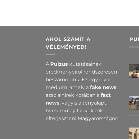
AHOL SZÁMÍT A
PU
VÉLEMÉNYED!
A
Pulzus
kutatásainak
eredményeiről rendszeresen
beszámolunk. Ez egy olyan
médium, amely a
fake news
,
azaz álhírek korában a
fact
news
, vagyis a tényalapú
hírek műfaját igyekszik
elterjeszteni Magyarországon.