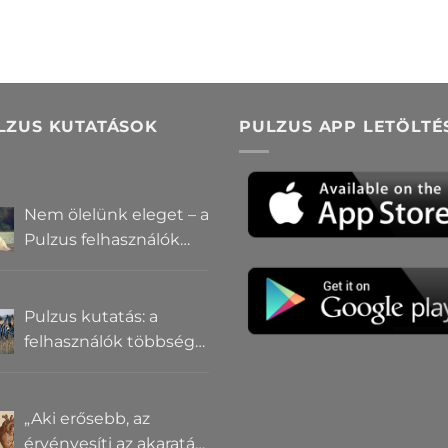
LZUS KUTATÁSOK
PULZUS APP LETÖLTÉ
Nem ölelünk eleget – a
Pulzus felhasználók
szerint a
mindennapokból
hiányzik a közelség
Pulzus kutatás: a
felhasználók többsége
szerint a zebrák ott
vannak, csak elrejtik
őket
„Aki erősebb, az
érvényesíti az akaratát”