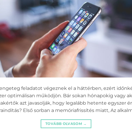
ngeteg feladatot végeznek el a háttérben, ezért időnk
dszer optimálisan működjön. Bár sokan hónapokig vagy ak
akértők azt javasolják, hogy legalább hetente egyszer é
jraindítás? Első sorban a memóriafrissítés miatt, Az alkal
TOVÁBB OLVASOM
→