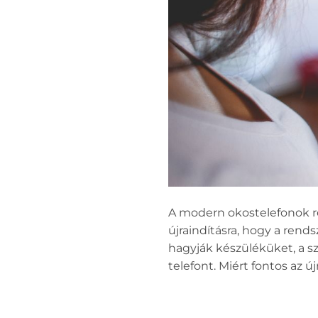
A modern okostelefonok re
újraindításra, hogy a ren
hagyják készüléküket, a sz
telefont. Miért fontos az ú