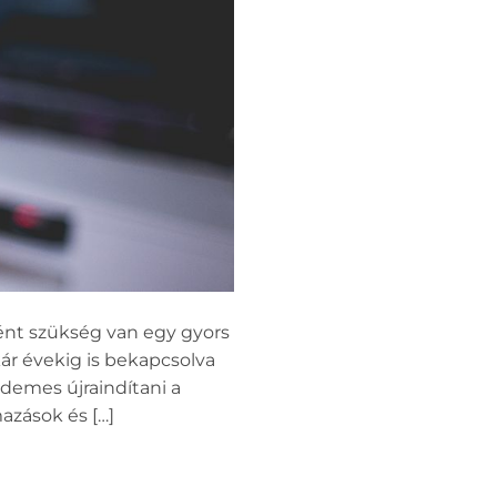
ént szükség van egy gyors
ár évekig is bekapcsolva
rdemes újraindítani a
mazások és […]