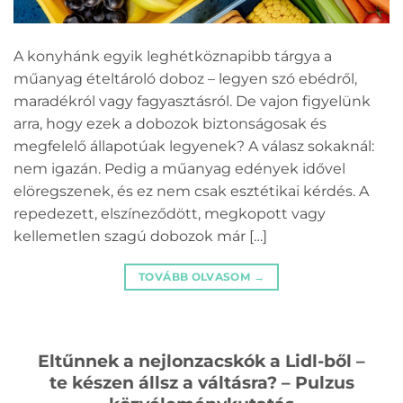
A konyhánk egyik leghétköznapibb tárgya a
műanyag ételtároló doboz – legyen szó ebédről,
maradékról vagy fagyasztásról. De vajon figyelünk
arra, hogy ezek a dobozok biztonságosak és
megfelelő állapotúak legyenek? A válasz sokaknál:
nem igazán. Pedig a műanyag edények idővel
elöregszenek, és ez nem csak esztétikai kérdés. A
repedezett, elszíneződött, megkopott vagy
kellemetlen szagú dobozok már […]
TOVÁBB OLVASOM
→
Eltűnnek a nejlonzacskók a Lidl-ből –
te készen állsz a váltásra? – Pulzus