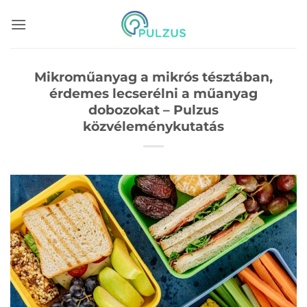
Skip
to
content
Mikroműanyag a mikrós tésztában,
érdemes lecserélni a műanyag
dobozokat – Pulzus
közvéleménykutatás