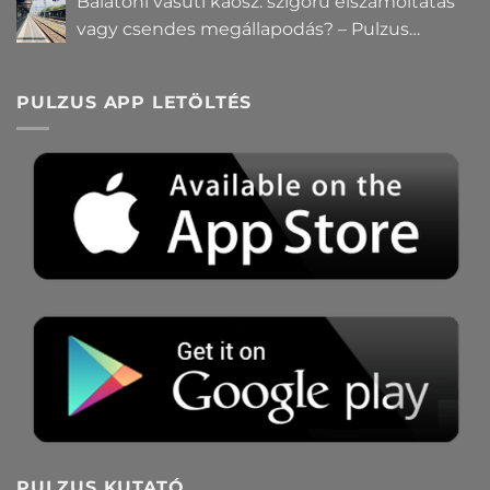
Balatoni vasúti káosz: szigorú elszámoltatás
vagy csendes megállapodás? – Pulzus
közvéleménykutatás
PULZUS APP LETÖLTÉS
PULZUS KUTATÓ