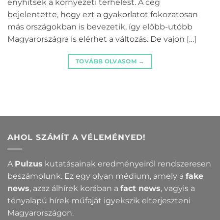
enyhítsék a környezeti terhelést. A cég
bejelentette, hogy ezt a gyakorlatot fokozatosan
más országokban is bevezetik, így előbb-utóbb
Magyarországra is elérhet a változás. De vajon […]
TOVÁBB OLVASOM
→
AHOL SZÁMÍT A VÉLEMÉNYED!
A
Pulzus
kutatásainak eredményeiről rendszeresen
beszámolunk. Ez egy olyan médium, amely a
fake
news
, azaz álhírek korában a
fact news
, vagyis a
tényalapú hírek műfaját igyekszik elterjeszteni
Magyarországon.