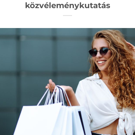
közvéleménykutatás