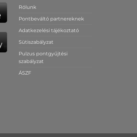
Rólunk
Pontbeváltó partnereknek
Adatkezelési tájékoztató
Sütiszabályzat
Pulzus pontgyűjtési
szabályzat
ÁSZF