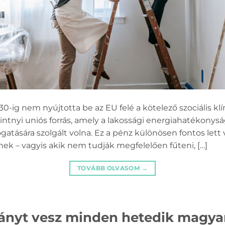
-ig nem nyújtotta be az EU felé a kötelező szociális klí
orintnyi uniós forrás, amely a lakossági energiahatékonysá
atására szolgált volna. Ez a pénz különösen fontos lett 
k – vagyis akik nem tudják megfelelően fűteni, […]
TOVÁBB OLVASOM
→
ányt vesz minden hetedik magyar