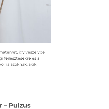
matervet, így veszélybe
gi fejlesztésekre és a
volna azoknak, akik
 – Pulzus