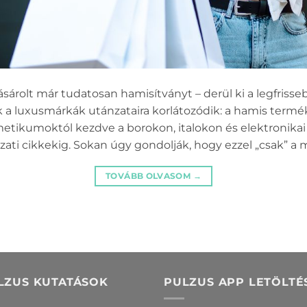
árolt már tudatosan hamisítványt – derül ki a legfrisse
a luxusmárkák utánzataira korlátozódik: a hamis termé
etikumoktól kezdve a borokon, italokon és elektronikai
ti cikkekig. Sokan úgy gondolják, hogy ezzel „csak” a má
TOVÁBB OLVASOM
→
LZUS KUTATÁSOK
PULZUS APP LETÖLTÉ