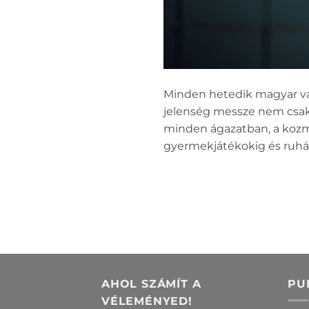
Minden hetedik magyar vás
jelenség messze nem csak 
minden ágazatban, a kozm
gyermekjátékokig és ruháza
AHOL SZÁMÍT A
PU
VÉLEMÉNYED!