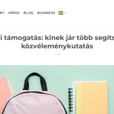
N?
HÍREK
BLOG
BUSINESS
i támogatás: kinek jár több segít
közvéleménykutatás