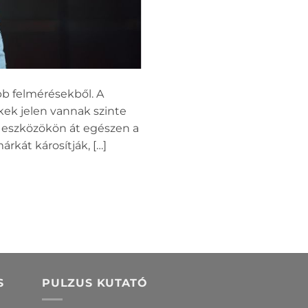
bb felmérésekből. A
kek jelen vannak szinte
 eszközökön át egészen a
rkát károsítják, […]
S
PULZUS KUTATÓ