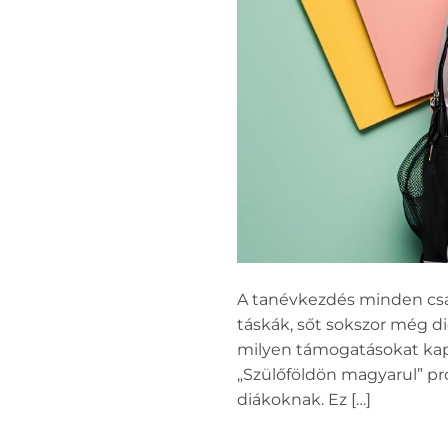
A tanévkezdés minden csal
táskák, sőt sokszor még d
milyen támogatásokat kap
„Szülőföldön magyarul” pr
diákoknak. Ez […]