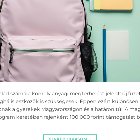
ád számára komoly anyagi megterhelést jelent: új füzet
igitális eszközök is szükségesek. Éppen ezért különösen
nak a gyerekek Magyarországon és a határon túl. A ma
ogram keretében fejenként 100 000 forint támogatást bi
TOVÁBB OLVASOM
→