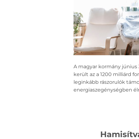
A magyar kormány június 30
került az a 1200 milliárd f
leginkább rászorulók támog
energiaszegénységben élne
Hamisítv