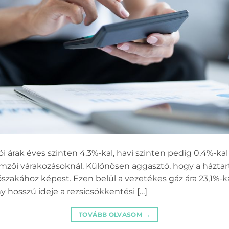
ói árak éves szinten 4,3%-kal, havi szinten pedig 0,4%-
mzői várakozásoknál. Különösen aggasztó, hogy a háztartá
őszakához képest. Ezen belül a vezetékes gáz ára 23,1%-k
y hosszú ideje a rezsicsökkentési […]
TOVÁBB OLVASOM
→