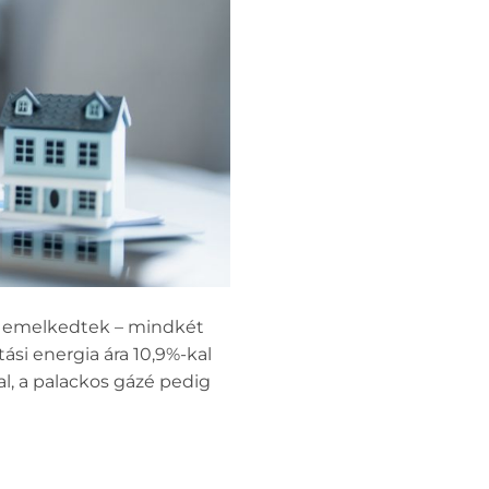
kal emelkedtek – mindkét
si energia ára 10,9%-kal
al, a palackos gázé pedig