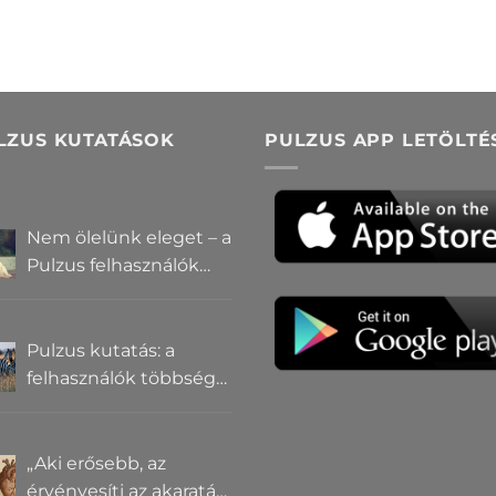
LZUS KUTATÁSOK
PULZUS APP LETÖLTÉ
Nem ölelünk eleget – a
Pulzus felhasználók
szerint a
mindennapokból
hiányzik a közelség
Pulzus kutatás: a
felhasználók többsége
szerint a zebrák ott
vannak, csak elrejtik
őket
„Aki erősebb, az
érvényesíti az akaratát”