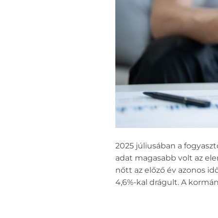
2025 júliusában a fogyaszt
adat magasabb volt az ele
nőtt az előző év azonos id
4,6%-kal drágult. A kormán