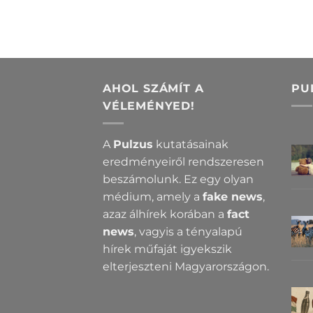
AHOL SZÁMÍT A
PU
VÉLEMÉNYED!
A
Pulzus
kutatásainak
eredményeiről rendszeresen
beszámolunk. Ez egy olyan
médium, amely a
fake news
,
azaz álhírek korában a
fact
news
, vagyis a tényalapú
hírek műfaját igyekszik
elterjeszteni Magyarországon.