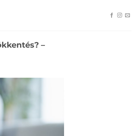
ökkentés? –