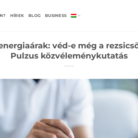
N?
HÍREK
BLOG
BUSINESS
nergiaárak: véd-e még a rezsics
Pulzus közvéleménykutatás