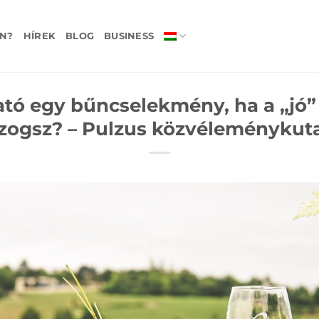
N?
HÍREK
BLOG
BUSINESS
tó egy bűncselekmény, ha a „jó”
ogsz? – Pulzus közvéleménykut