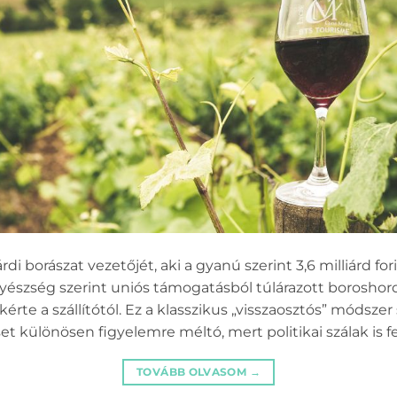
di borászat vezetőjét, aki a gyanú szerint 3,6 milliárd fo
gyészség szerint uniós támogatásból túlárazott boroshord
akérte a szállítótól. Ez a klasszikus „visszaosztós” módsz
t különösen figyelemre méltó, mert politikai szálak is f
TOVÁBB OLVASOM
→