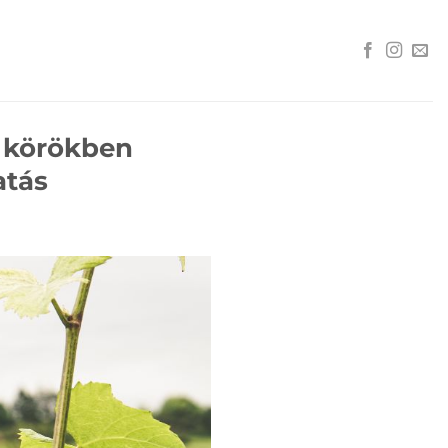
 körökben
atás