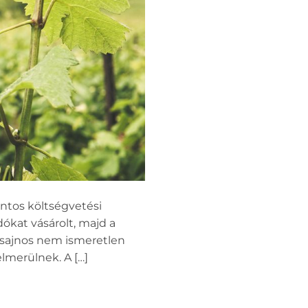
rintos költségvetési
ókat vásárolt, majd a
er sajnos nem ismeretlen
elmerülnek. A […]