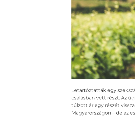
Letartóztatták egy szekszár
csalásban vett részt. Az ü
túlzott ár egy részét vissz
Magyarországon – de az ese