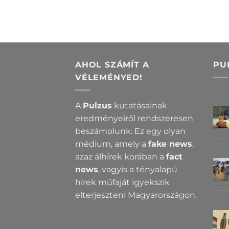
AHOL SZÁMÍT A
PU
VÉLEMÉNYED!
A
Pulzus
kutatásainak
eredményeiről rendszeresen
beszámolunk. Ez egy olyan
médium, amely a
fake news
,
azaz álhírek korában a
fact
news
, vagyis a tényalapú
hírek műfaját igyekszik
elterjeszteni Magyarországon.