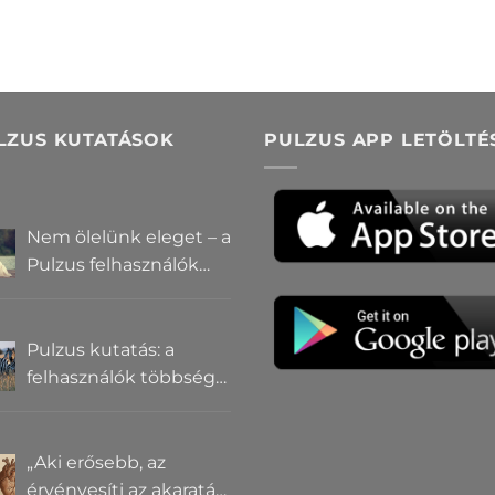
LZUS KUTATÁSOK
PULZUS APP LETÖLTÉ
Nem ölelünk eleget – a
Pulzus felhasználók
szerint a
mindennapokból
hiányzik a közelség
Pulzus kutatás: a
felhasználók többsége
szerint a zebrák ott
vannak, csak elrejtik
őket
„Aki erősebb, az
érvényesíti az akaratát”