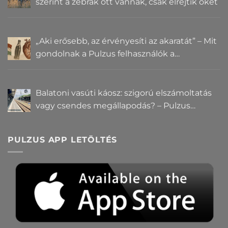
szerint a zebrák ott vannak, csak elrejtik őket
„Aki erősebb, az érvényesíti az akaratát” – Mit
gondolnak a Pulzus felhasználók a
hatalomról és igazságról?
Balatoni vasúti káosz: szigorú elszámoltatás
vagy csendes megállapodás? – Pulzus
közvéleménykutatás
PULZUS APP LETÖLTÉS