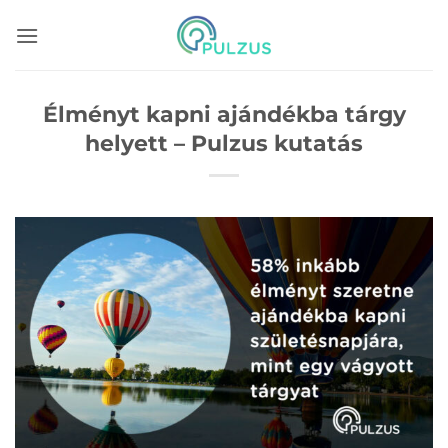
Skip
to
content
Élményt kapni ajándékba tárgy
helyett – Pulzus kutatás