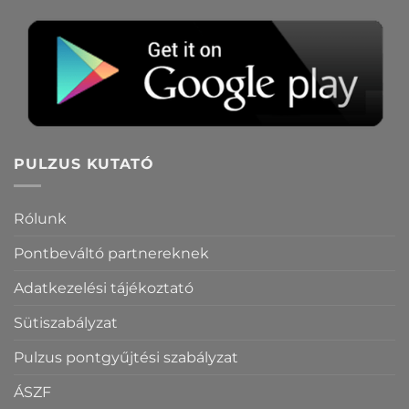
PULZUS KUTATÓ
Rólunk
Pontbeváltó partnereknek
Adatkezelési tájékoztató
Sütiszabályzat
Pulzus pontgyűjtési szabályzat
ÁSZF