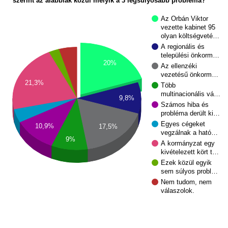
Az Orbán Viktor
vezette kabinet 95
olyan költségveté…
A regionális és
települési önkorm…
20%
Az ellenzéki
vezetésű önkorm…
21,3%
Több
multinacionális vá…
9,8%
Számos hiba és
probléma derült ki…
Egyes cégeket
10,9%
17,5%
vegzálnak a ható…
9%
A kormányzat egy
kivételezett kört t…
Ezek közül egyik
sem súlyos probl…
Nem tudom, nem
válaszolok.