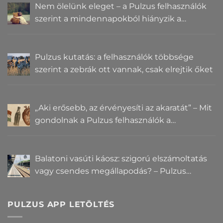
Nem ölelünk eleget – a Pulzus felhasználók
szerint a mindennapokból hiányzik a
közelség
Pulzus kutatás: a felhasználók többsége
szerint a zebrák ott vannak, csak elrejtik őket
„Aki erősebb, az érvényesíti az akaratát” – Mit
gondolnak a Pulzus felhasználók a
hatalomról és igazságról?
Balatoni vasúti káosz: szigorú elszámoltatás
vagy csendes megállapodás? – Pulzus
közvéleménykutatás
PULZUS APP LETÖLTÉS