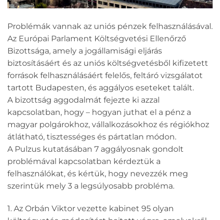
Problémák vannak az uniós pénzek felhasználásával.
Az Európai Parlament Költségvetési Ellenőrző
Bizottsága, amely a jogállamisági eljárás
biztosításáért és az uniós költségvetésből kifizetett
források felhasználásáért felelős, feltáró vizsgálatot
tartott Budapesten, és aggályos eseteket talált.
A bizottság aggodalmát fejezte ki azzal
kapcsolatban, hogy – hogyan juthat el a pénz a
magyar polgárokhoz, vállalkozásokhoz és régiókhoz
átlátható, tisztességes és pártatlan módon.
A Pulzus kutatásában 7 aggályosnak gondolt
problémával kapcsolatban kérdeztük a
felhasználókat, és kértük, hogy nevezzék meg
szerintük mely 3 a legsúlyosabb probléma.
1. Az Orbán Viktor vezette kabinet 95 olyan