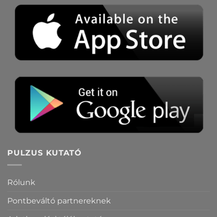
PULZUS KUTATÓ
Rólunk
Pontbeváltó partnereknek