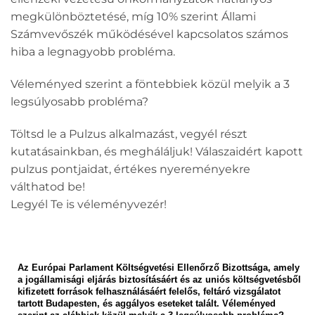
megkülönböztetésé, míg 10% szerint Állami
Számvevőszék működésével kapcsolatos számos
hiba a legnagyobb probléma.
Véleményed szerint a föntebbiek közül melyik a 3
legsúlyosabb probléma?
Töltsd le a Pulzus alkalmazást, vegyél részt
kutatásainkban, és megháláljuk! Válaszaidért kapott
pulzus pontjaidat, értékes nyereményekre
válthatod be!
Legyél Te is véleményvezér!
Az Európai Parlament Költségvetési Ellenőrző Bizottsága, amely
a jogállamisági eljárás biztosításáért és az uniós költségvetésből
kifizetett források felhasználásáért felelős, feltáró vizsgálatot
tartott Budapesten, és aggályos eseteket talált. Véleményed
szerint az alábbiak közül melyik a 3 legsúlyosabb probléma?