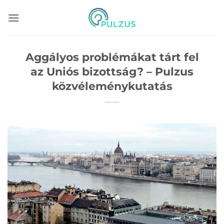
Skip
to
content
Aggályos problémákat tárt fel
az Uniós bizottság? – Pulzus
közvéleménykutatás