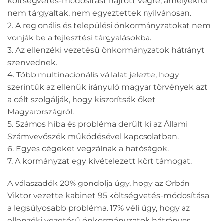
költségvetés-módosítást hajtott végre, amelyekről
nem tárgyaltak, nem egyeztettek nyilvánosan.
2. A regionális és települési önkormányzatokat nem
vonják be a fejlesztési tárgyalásokba.
3. Az ellenzéki vezetésű önkormányzatok hátrányt
szenvednek.
4. Több multinacionális vállalat jelezte, hogy
szerintük az ellenük irányuló magyar törvények azt
a célt szolgálják, hogy kiszorítsák őket
Magyarországról.
5. Számos hiba és probléma derült ki az Állami
Számvevőszék működésével kapcsolatban.
6. Egyes cégeket vegzálnak a hatóságok.
7. A kormányzat egy kivételezett kört támogat.
A válaszadók 20% gondolja úgy, hogy az Orbán
Viktor vezette kabinet 95 költségvetés-módosítása
a legsúlyosabb probléma. 17% véli úgy, hogy az
ellenzéki vezetésű önkormányzatok hátrányos