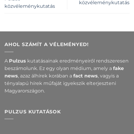
közvéleménykutatás
közvéleménykutatás
AHOL SZÁMÍT A VÉLEMÉNYED!
A
Pulzus
kutatásainak eredményeiről rendszeresen
beszámolunk. Ez egy olyan médium, amely a
fake
news
, azaz álhírek korában a
fact news
, vagyis a
tényalapú hírek műfaját igyekszik elterjeszteni
Magyarországon.
PULZUS KUTATÁSOK