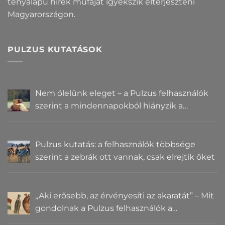
tényalapú hírek műfaját igyekszik elterjeszteni
Magyarországon.
PULZUS KUTATÁSOK
Nem ölelünk eleget – a Pulzus felhasználók
szerint a mindennapokból hiányzik a
közelség
Pulzus kutatás: a felhasználók többsége
szerint a zebrák ott vannak, csak elrejtik őket
„Aki erősebb, az érvényesíti az akaratát” – Mit
gondolnak a Pulzus felhasználók a
hatalomról és igazságról?