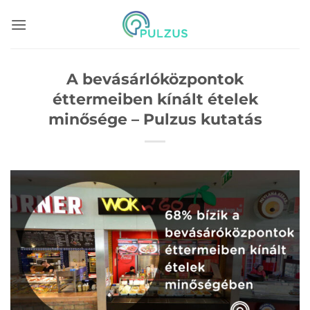
Skip
to
content
A bevásárlóközpontok
éttermeiben kínált ételek
minősége – Pulzus kutatás