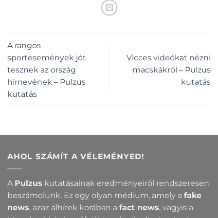
A rangos
sportesemények jót
Vicces videókat nézni
tesznek az ország
macskákról – Pulzus
hírnevének – Pulzus
kutatás
kutatás
AHOL SZÁMÍT A VÉLEMÉNYED!
A
Pulzus
kutatásainak eredményeiről rendszeresen
beszámolunk. Ez egy olyan médium, amely a
fake
news
, azaz álhírek korában a
fact news
, vagyis a