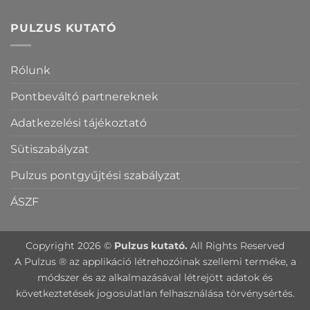
PULZUS KUTATÓ
Rólunk
Pontbeváltó partnereknek
Adatkezelési tájékoztató
Sütiszabályzat
Pulzus pontgyűjtési szabályzat
ÁSZF
Copyright 2026 ©
Pulzus kutató.
All Rights Reserved
A Pulzus ® az applikáció létrehozóinak szellemi terméke, a
módszer és az alkalmazásával létrejött adatok és
következtetések jogosulatlan felhasználása törvénysértés.