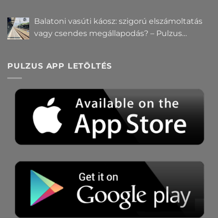
Balatoni vasúti káosz: szigorú elszámoltatás
vagy csendes megállapodás? – Pulzus
közvéleménykutatás
PULZUS APP LETÖLTÉS