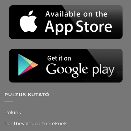
PULZUS KUTATÓ
Rólunk
Pontbeváltó partnereknek