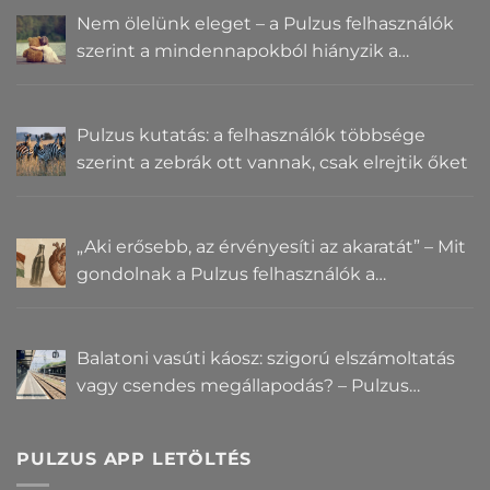
Nem ölelünk eleget – a Pulzus felhasználók
szerint a mindennapokból hiányzik a
közelség
Pulzus kutatás: a felhasználók többsége
szerint a zebrák ott vannak, csak elrejtik őket
„Aki erősebb, az érvényesíti az akaratát” – Mit
gondolnak a Pulzus felhasználók a
hatalomról és igazságról?
Balatoni vasúti káosz: szigorú elszámoltatás
vagy csendes megállapodás? – Pulzus
közvéleménykutatás
PULZUS APP LETÖLTÉS