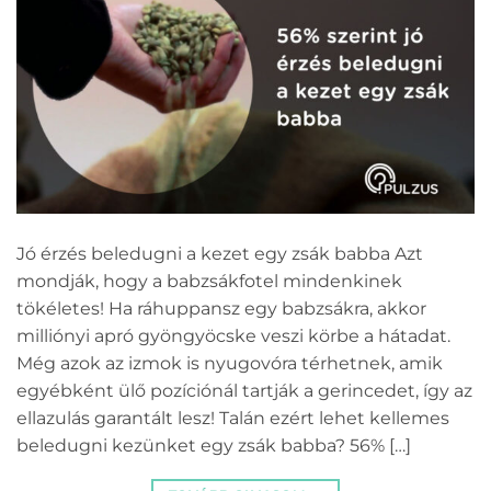
Jó érzés beledugni a kezet egy zsák babba Azt
mondják, hogy a babzsákfotel mindenkinek
tökéletes! Ha ráhuppansz egy babzsákra, akkor
milliónyi apró gyöngyöcske veszi körbe a hátadat.
Még azok az izmok is nyugovóra térhetnek, amik
egyébként ülő pozíciónál tartják a gerincedet, így az
ellazulás garantált lesz! Talán ezért lehet kellemes
beledugni kezünket egy zsák babba? 56% […]