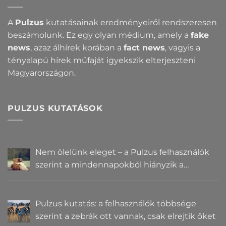
A
Pulzus
kutatásainak eredményeiről rendszeresen
beszámolunk. Ez egy olyan médium, amely a
fake
news
, azaz álhírek korában a
fact news
, vagyis a
tényalapú hírek műfaját igyekszik elterjeszteni
Magyarországon.
PULZUS KUTATÁSOK
Nem ölelünk eleget – a Pulzus felhasználók
szerint a mindennapokból hiányzik a
közelség
Pulzus kutatás: a felhasználók többsége
szerint a zebrák ott vannak, csak elrejtik őket