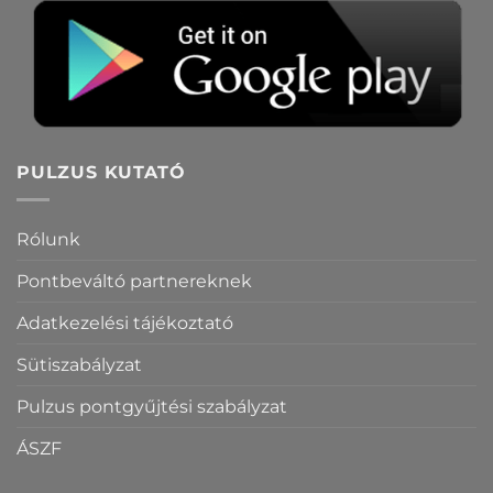
PULZUS KUTATÓ
Rólunk
Pontbeváltó partnereknek
Adatkezelési tájékoztató
Sütiszabályzat
Pulzus pontgyűjtési szabályzat
ÁSZF