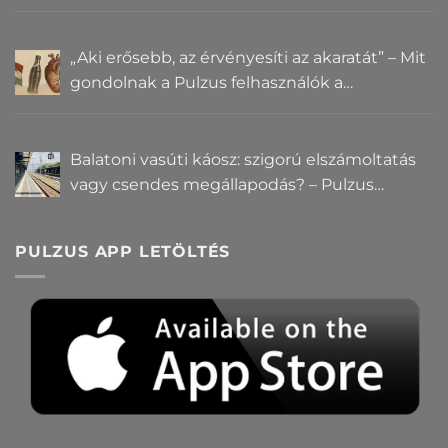
„Aki erősebb, az érvényesíti az akaratát” – Mit
gondolnak a Pulzus felhasználók a
hatalomról és igazságról?
Balatoni vasúti káosz: szigorú elszámoltatás
vagy csendes megállapodás? – Pulzus
közvéleménykutatás
PULZUS APP LETÖLTÉS