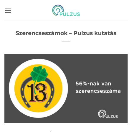
Skip
to
content
Szerencseszámok – Pulzus kutatás