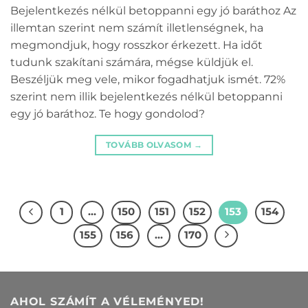
Bejelentkezés nélkül betoppanni egy jó baráthoz Az
illemtan szerint nem számít illetlenségnek, ha
megmondjuk, hogy rosszkor érkezett. Ha időt
tudunk szakítani számára, mégse küldjük el.
Beszéljük meg vele, mikor fogadhatjuk ismét. 72%
szerint nem illik bejelentkezés nélkül betoppanni
egy jó baráthoz. Te hogy gondolod?
TOVÁBB OLVASOM
→
1
…
150
151
152
153
154
155
156
…
170
AHOL SZÁMÍT A VÉLEMÉNYED!