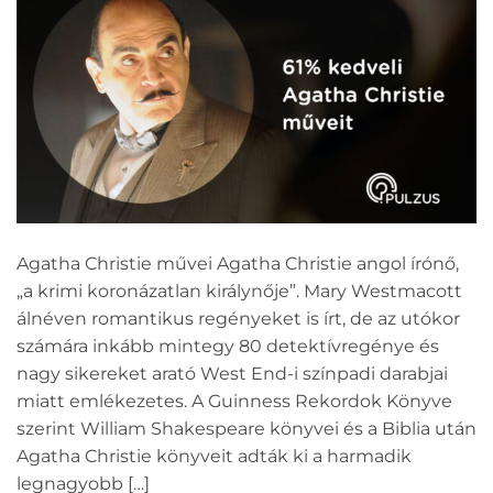
Agatha Christie művei Agatha Christie angol írónő,
„a krimi koronázatlan királynője”. Mary Westmacott
álnéven romantikus regényeket is írt, de az utókor
számára inkább mintegy 80 detektívregénye és
nagy sikereket arató West End-i színpadi darabjai
miatt emlékezetes. A Guinness Rekordok Könyve
szerint William Shakespeare könyvei és a Biblia után
Agatha Christie könyveit adták ki a harmadik
legnagyobb […]