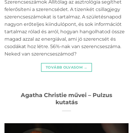
Szerencseszámok Állítólag az asztrológia segíthet
felerősíteni a szerencsédet. A tizenkét csillagjegy
szerencseszámokat is tartalmaz. A születésnapod
nagyon erőteljes kiindulópont, és sok információt
tartalmaz rólad és arról, hogyan hangolhatod össze
magad azzal az energiával, ami jó szerencsét és
csodákat hoz létre. 56%-nak van szerencseszáma.
Neked van szerencseszámod?
TOVÁBB OLVASOM
→
Agatha Christie művei – Pulzus
kutatás