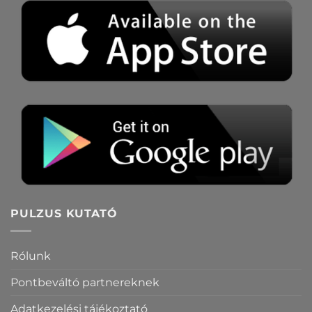
PULZUS KUTATÓ
Rólunk
Pontbeváltó partnereknek
Adatkezelési tájékoztató