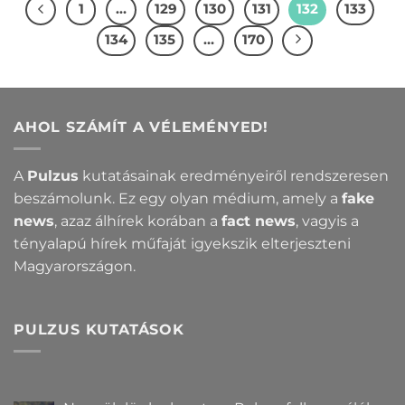
1
…
129
130
131
132
133
134
135
…
170
AHOL SZÁMÍT A VÉLEMÉNYED!
A
Pulzus
kutatásainak eredményeiről rendszeresen
beszámolunk. Ez egy olyan médium, amely a
fake
news
, azaz álhírek korában a
fact news
, vagyis a
tényalapú hírek műfaját igyekszik elterjeszteni
Magyarországon.
PULZUS KUTATÁSOK