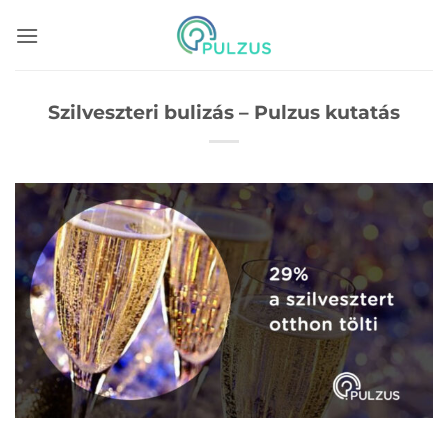
Skip
to
content
Szilveszteri bulizás – Pulzus kutatás