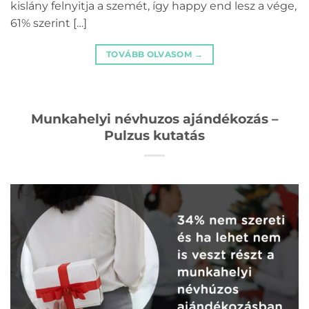
kislány felnyitja a szemét, így happy end lesz a vége,
61% szerint […]
TOVÁBB OLVASOM
→
Munkahelyi névhuzos ajándékozás –
Pulzus kutatás