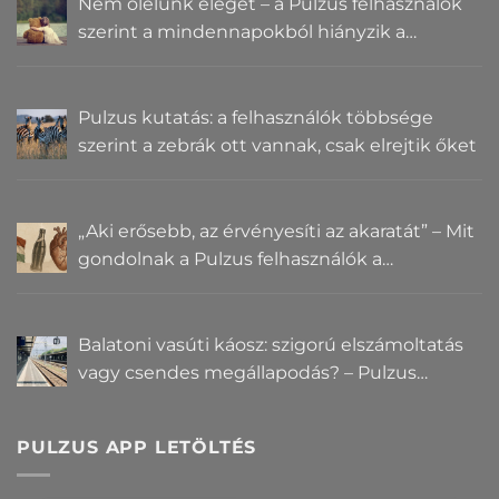
Nem ölelünk eleget – a Pulzus felhasználók
szerint a mindennapokból hiányzik a
közelség
Pulzus kutatás: a felhasználók többsége
szerint a zebrák ott vannak, csak elrejtik őket
„Aki erősebb, az érvényesíti az akaratát” – Mit
gondolnak a Pulzus felhasználók a
hatalomról és igazságról?
Balatoni vasúti káosz: szigorú elszámoltatás
vagy csendes megállapodás? – Pulzus
közvéleménykutatás
PULZUS APP LETÖLTÉS