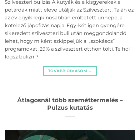
Szilveszteri bulizás A kutyák és a kisgyerekek a
petárdák miatt eleve utálják az Szilvesztert. Talán ez
az év egyik legkínosabban erőltetett ünnepe, a
kötelező jópofizás napja. Egy-két igen gyengére
sikeredett szilveszteri buli után meggondolandó
lehet, hogy miként szkippeljük a „szokásos”
programokat. 29% a szilvesztert otthon tölti. Te hol
fogsz bulizni?
TOVÁBB OLVASOM
→
Átlagosnál több szeméttermelés –
Pulzus kutatás