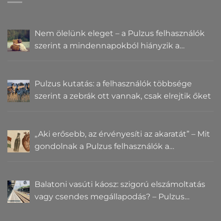
Nem ölelünk eleget – a Pulzus felhasználók
szerint a mindennapokból hiányzik a
közelség
Pulzus kutatás: a felhasználók többsége
szerint a zebrák ott vannak, csak elrejtik őket
„Aki erősebb, az érvényesíti az akaratát” – Mit
gondolnak a Pulzus felhasználók a
hatalomról és igazságról?
Balatoni vasúti káosz: szigorú elszámoltatás
vagy csendes megállapodás? – Pulzus
közvéleménykutatás