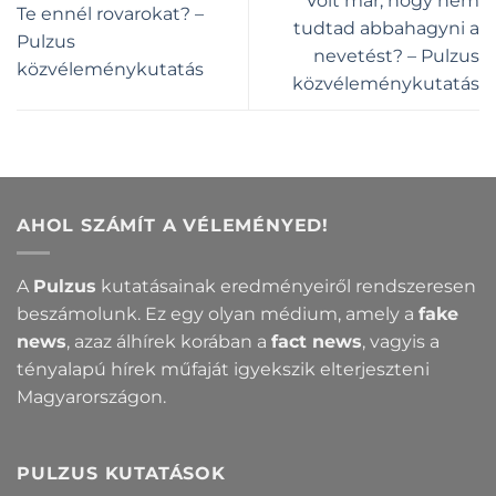
Volt már, hogy nem
Te ennél rovarokat? –
tudtad abbahagyni a
Pulzus
nevetést? – Pulzus
közvéleménykutatás
közvéleménykutatás
AHOL SZÁMÍT A VÉLEMÉNYED!
A
Pulzus
kutatásainak eredményeiről rendszeresen
beszámolunk. Ez egy olyan médium, amely a
fake
news
, azaz álhírek korában a
fact news
, vagyis a
tényalapú hírek műfaját igyekszik elterjeszteni
Magyarországon.
PULZUS KUTATÁSOK