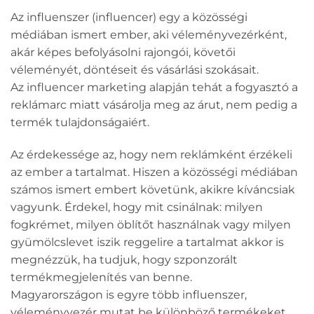
Az influenszer (influencer) egy a közösségi
médiában ismert ember, aki véleményvezérként,
akár képes befolyásolni rajongói, követői
véleményét, döntéseit és vásárlási szokásait.
Az influencer marketing alapján tehát a fogyasztó a
reklámarc miatt vásárolja meg az árut, nem pedig a
termék tulajdonságaiért.
Az érdekessége az, hogy nem reklámként érzékeli
az ember a tartalmat. Hiszen a közösségi médiában
számos ismert embert követünk, akikre kíváncsiak
vagyunk. Érdekel, hogy mit csinálnak: milyen
fogkrémet, milyen öblítőt használnak vagy milyen
gyümölcslevet iszik reggelire a tartalmat akkor is
megnézzük, ha tudjuk, hogy szponzorált
termékmegjelenítés van benne.
Magyarországon is egyre több influenszer,
véleményvezér mutat be különböző termékeket,