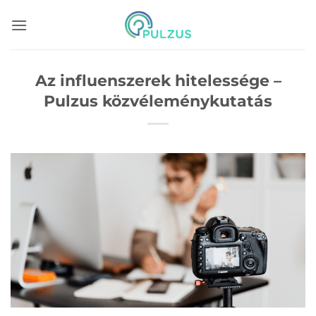
Skip
to
content
Az influenszerek hitelessége –
Pulzus közvéleménykutatás