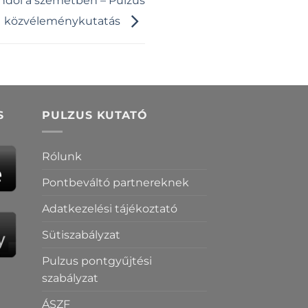
ndol a szemétben – Pulzus
közvéleménykutatás
S
PULZUS KUTATÓ
Rólunk
Pontbeváltó partnereknek
Adatkezelési tájékoztató
Sütiszabályzat
Pulzus pontgyűjtési
szabályzat
ÁSZF