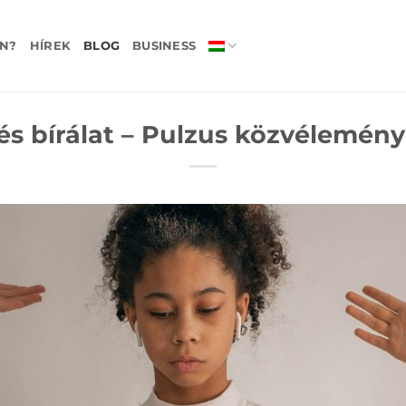
N?
HÍREK
BLOG
BUSINESS
 és bírálat – Pulzus közvélemén