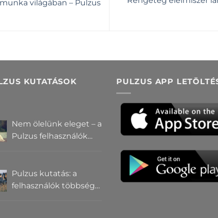
Rengeteg élelmiszer la
munka világában – Pulzus
LZUS KUTATÁSOK
PULZUS APP LETÖLTÉ
Nem ölelünk eleget – a
Pulzus felhasználók
szerint a
mindennapokból
hiányzik a közelség
Pulzus kutatás: a
felhasználók többsége
szerint a zebrák ott
vannak, csak elrejtik