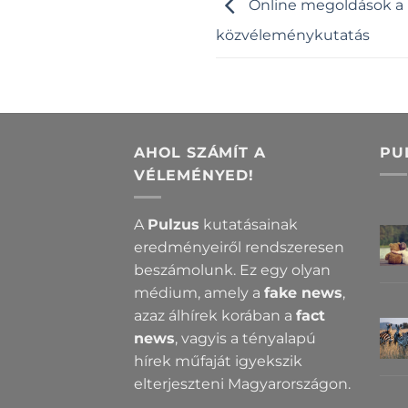
Online megoldások a 
közvéleménykutatás
AHOL SZÁMÍT A
PU
VÉLEMÉNYED!
A
Pulzus
kutatásainak
eredményeiről rendszeresen
beszámolunk. Ez egy olyan
médium, amely a
fake news
,
azaz álhírek korában a
fact
news
, vagyis a tényalapú
hírek műfaját igyekszik
elterjeszteni Magyarországon.