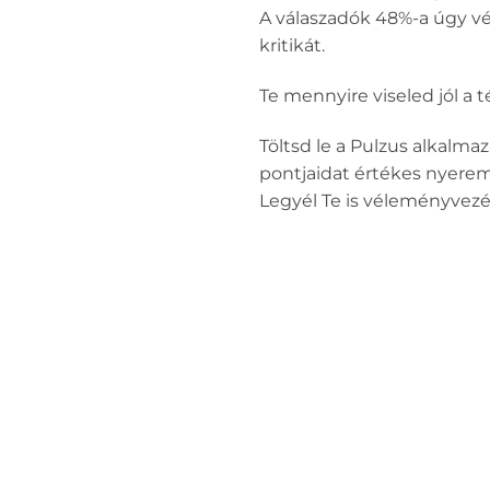
A válaszadók 48%-a úgy véli
kritikát.
Te mennyire viseled jól a t
Töltsd le a Pulzus alkalma
pontjaidat értékes nyere
Legyél Te is véleményvezé