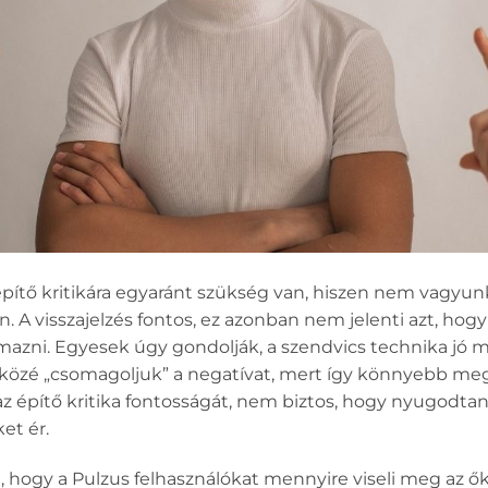
 építő kritikára egyaránt szükség van, hiszen nem vagyun
 A visszajelzés fontos, ez azonban nem jelenti azt, hog
zni. Egyesek úgy gondolják, a szendvics technika jó m
t közé „csomagoljuk” a negatívat, mert így könnyebb m
az építő kritika fontosságát, nem biztos, hogy nyugodtan
et ér.
hogy a Pulzus felhasználókat mennyire viseli meg az őket