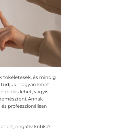
k tökéletesek, és mindig
y tudjuk, hogyan lehet
egoldás lehet, vagyis
egemészteni. Annak
 és professzionálisan
 ért, negatív kritika?