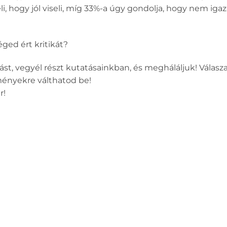
, hogy jól viseli, míg 33%-a úgy gondolja, hogy nem igazán
éged ért kritikát?
zást, vegyél részt kutatásainkban, és megháláljuk! Válasz
ményekre válthatod be!
r!