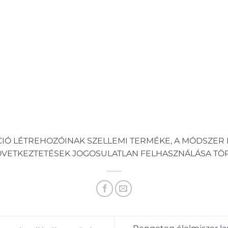
CIÓ LÉTREHOZÓINAK SZELLEMI TERMÉKE, A MÓDSZER 
KÖVETKEZTETÉSEK JOGOSULATLAN FELHASZNÁLÁSA TÖ