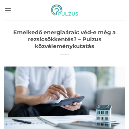
Skip
to
content
Emelkedő energiaárak: véd-e még a
rezsicsökkentés? – Pulzus
közvéleménykutatás