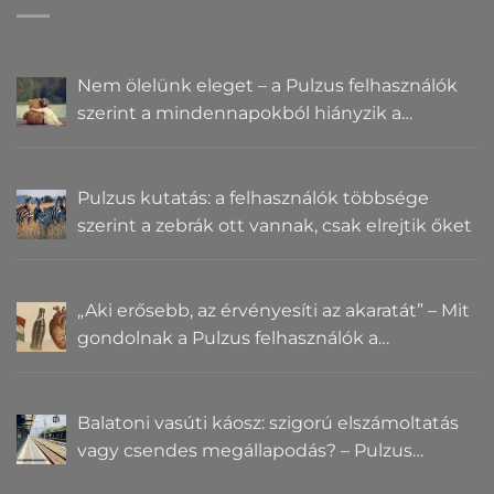
Nem ölelünk eleget – a Pulzus felhasználók
szerint a mindennapokból hiányzik a
közelség
Pulzus kutatás: a felhasználók többsége
szerint a zebrák ott vannak, csak elrejtik őket
„Aki erősebb, az érvényesíti az akaratát” – Mit
gondolnak a Pulzus felhasználók a
hatalomról és igazságról?
Balatoni vasúti káosz: szigorú elszámoltatás
vagy csendes megállapodás? – Pulzus
közvéleménykutatás