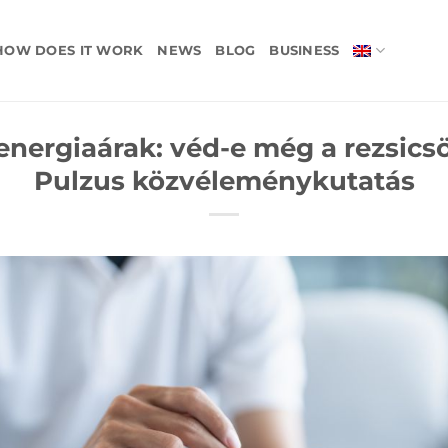
HOW DOES IT WORK
NEWS
BLOG
BUSINESS
nergiaárak: véd-e még a rezsics
Pulzus közvéleménykutatás