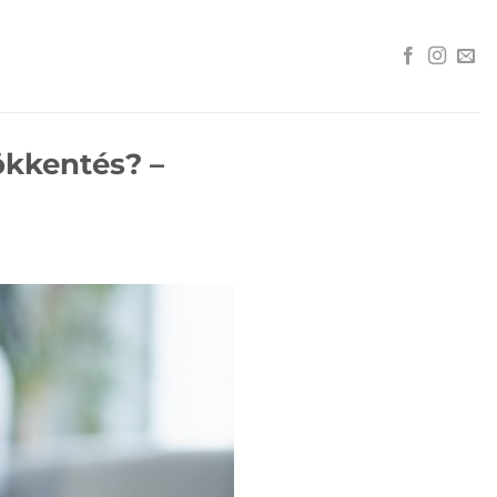
ökkentés? –