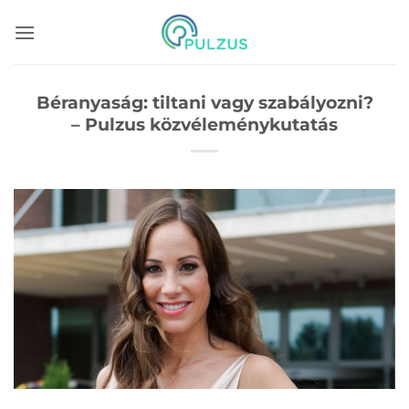
Skip
to
content
Béranyaság: tiltani vagy szabályozni?
– Pulzus közvéleménykutatás