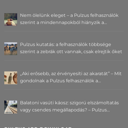
Nem ölelünk eleget – a Pulzus felhasználók
szerint a mindennapokból hiányzik a
közelség
Pulzus kutatás: a felhasználók többsége
szerint a zebrák ott vannak, csak elrejtik őket
„Aki erősebb, az érvényesíti az akaratát” – Mit
gondolnak a Pulzus felhasználók a
hatalomról és igazságról?
Balatoni vasúti káosz: szigorú elszámoltatás
vagy csendes megállapodás? – Pulzus
közvéleménykutatás