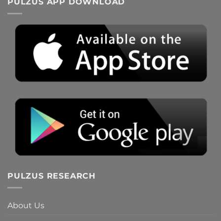
PULZUS APP DOWNLOAD
PULZUS RESEARCH
About Us