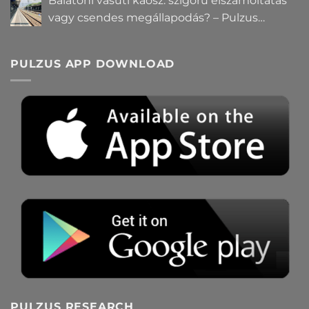
Balatoni vasúti káosz: szigorú elszámoltatás
vagy csendes megállapodás? – Pulzus
közvéleménykutatás
PULZUS APP DOWNLOAD
PULZUS RESEARCH