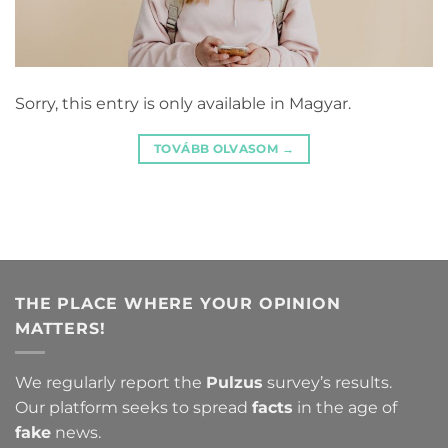
Sorry, this entry is only available in Magyar.
TOVÁBB OLVASOM
→
THE PLACE WHERE YOUR OPINION
MATTERS!
We regularly report the
Pulzus
survey’s results.
Our platform seeks to spread
facts
in the age of
fake
news.