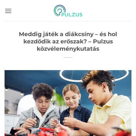
Skip
to
content
Meddig játék a diákcsíny – és hol
kezdődik az erőszak? – Pulzus
közvéleménykutatás