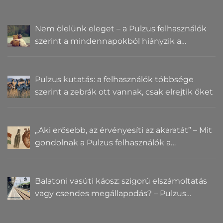
Nem ölelünk eleget – a Pulzus felhasználók
szerint a mindennapokból hiányzik a
közelség
Pulzus kutatás: a felhasználók többsége
szerint a zebrák ott vannak, csak elrejtik őket
„Aki erősebb, az érvényesíti az akaratát” – Mit
gondolnak a Pulzus felhasználók a
hatalomról és igazságról?
Balatoni vasúti káosz: szigorú elszámoltatás
vagy csendes megállapodás? – Pulzus
közvéleménykutatás