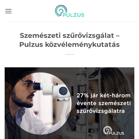
Skip
to
content
Szemészeti szűrővizsgálat –
Pulzus közvéleménykutatás