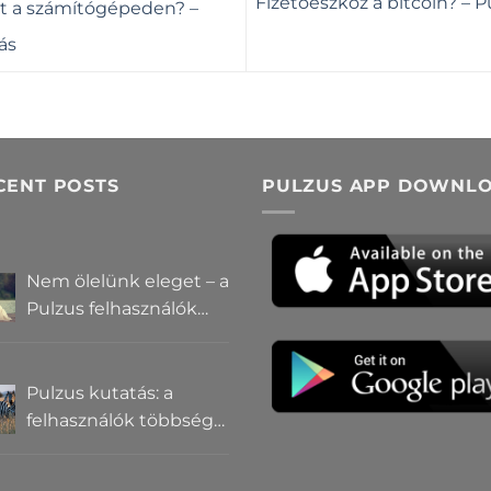
Fizetőeszköz a bitcoin? –
át a számítógépeden? –
ás
CENT POSTS
PULZUS APP DOWNL
Nem ölelünk eleget – a
Pulzus felhasználók
szerint a
mindennapokból
hiányzik a közelség
Pulzus kutatás: a
felhasználók többsége
szerint a zebrák ott
vannak, csak elrejtik