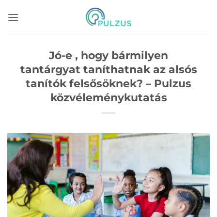
Skip
to
content
Jó-e , hogy bármilyen
tantárgyat taníthatnak az alsós
tanítók felsősöknek? – Pulzus
közvéleménykutatás