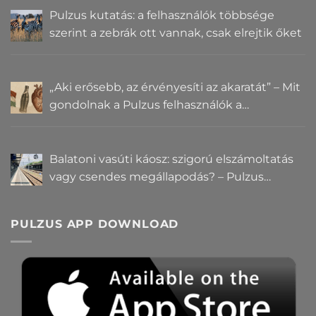
Pulzus kutatás: a felhasználók többsége
szerint a zebrák ott vannak, csak elrejtik őket
„Aki erősebb, az érvényesíti az akaratát” – Mit
gondolnak a Pulzus felhasználók a
hatalomról és igazságról?
Balatoni vasúti káosz: szigorú elszámoltatás
vagy csendes megállapodás? – Pulzus
közvéleménykutatás
PULZUS APP DOWNLOAD