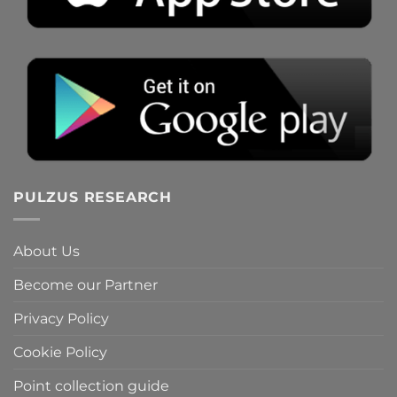
PULZUS RESEARCH
About Us
Become our Partner
Privacy Policy
Cookie Policy
Point collection guide