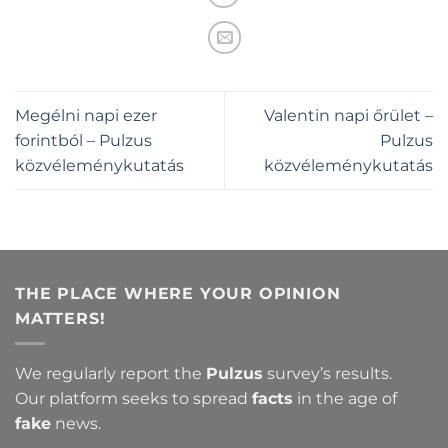
Megélni napi ezer
Valentin napi őrület –
forintból – Pulzus
Pulzus
közvéleménykutatás
közvéleménykutatás
THE PLACE WHERE YOUR OPINION
MATTERS!
We regularly report the
Pulzus
survey’s results.
Our platform seeks to spread
facts
in the age of
fake
news.