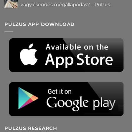
vagy csendes megállapodás? – Pulzus
közvéleménykutatás
PULZUS APP DOWNLOAD
PULZUS RESEARCH