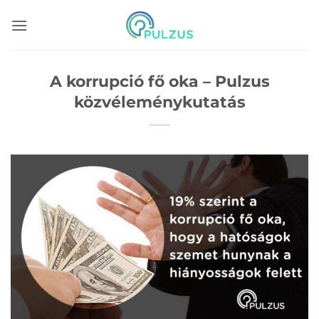
Skip
to
content
A korrupció fő oka – Pulzus
közvéleménykutatás