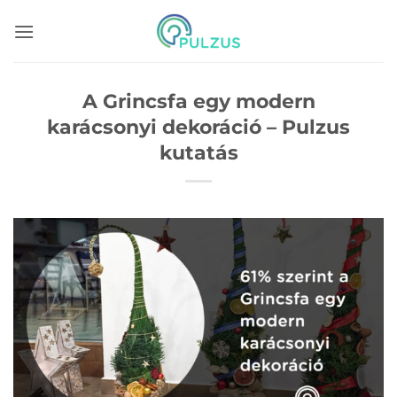
Skip
to
content
A Grincsfa egy modern
karácsonyi dekoráció – Pulzus
kutatás