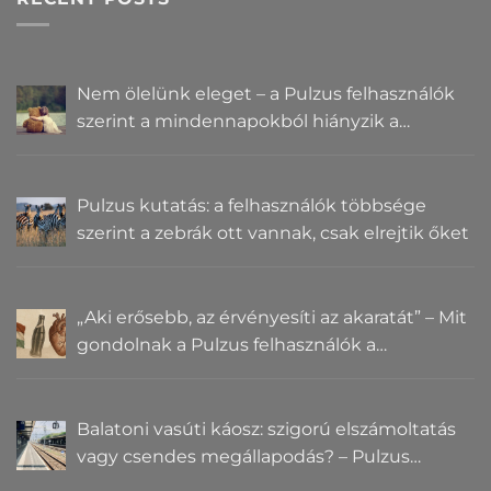
Nem ölelünk eleget – a Pulzus felhasználók
szerint a mindennapokból hiányzik a
közelség
Pulzus kutatás: a felhasználók többsége
szerint a zebrák ott vannak, csak elrejtik őket
„Aki erősebb, az érvényesíti az akaratát” – Mit
gondolnak a Pulzus felhasználók a
hatalomról és igazságról?
Balatoni vasúti káosz: szigorú elszámoltatás
vagy csendes megállapodás? – Pulzus
közvéleménykutatás