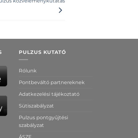
ulzus közvéleménykutatás
S
PULZUS KUTATÓ
Rólunk
Pontbeváltó partnereknek
Adatkezelési tájékoztató
Sütiszabályzat
Pulzus pontgyűjtési
szabályzat
ÁSZF