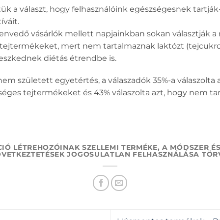
ük a választ, hogy felhasználóink egészségesnek tartjá
váit.
nvedő vásárlók mellett napjainkban sokan választják a 
 tejtermékeket, mert nem tartalmaznak laktózt (tejcukro
eszkednek diétás étrendbe is.
nem született egyetértés, a válaszadók 35%-a válaszolta
rséges tejtermékeket és 43% válaszolta azt, hogy nem t
CIÓ LÉTREHOZÓINAK SZELLEMI TERMÉKE, A MÓDSZER É
ÖVETKEZTETÉSEK JOGOSULATLAN FELHASZNÁLÁSA TÖR