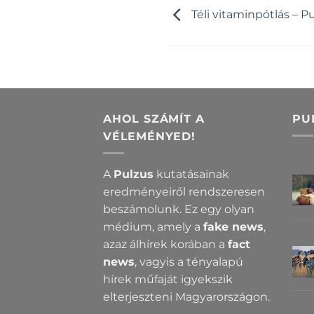
Téli vitaminpótlás – 
AHOL SZÁMÍT A
PU
VÉLEMÉNYED!
A
Pulzus
kutatásainak
eredményeiről rendszeresen
beszámolunk. Ez egy olyan
médium, amely a
fake news
,
azaz álhírek korában a
fact
news
, vagyis a tényalapú
hírek műfaját igyekszik
elterjeszteni Magyarországon.