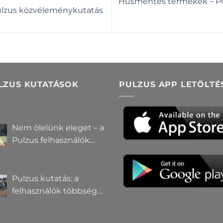
Húsmentes termékek – P
Pulzus közvéleménykutatás
LZUS KUTATÁSOK
PULZUS APP LETÖLTÉ
Nem ölelünk eleget – a
Pulzus felhasználók
szerint a
mindennapokból
hiányzik a közelség
Pulzus kutatás: a
felhasználók többsége
szerint a zebrák ott
vannak, csak elrejtik