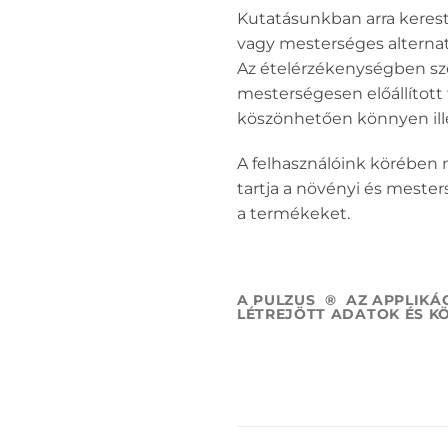
Kutatásunkban arra kerest
vagy mesterséges alternatí
Az ételérzékenységben sze
mesterségesen előállított
köszönhetően könnyen ill
A felhasználóink körében 
tartja a növényi és meste
a termékeket.
A PULZUS ® AZ APPLIKÁ
LÉTREJÖTT ADATOK ÉS K