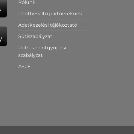
Rólunk
Pontbeváltó partnereknek
Adatkezelési tájékoztató
Sütiszabályzat
Pulzus pontgyűjtési
szabályzat
ÁSZF