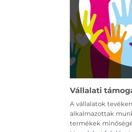
Vállalati támog
A vállalatok tevéke
alkalmazottak mun
termékek minőségéi