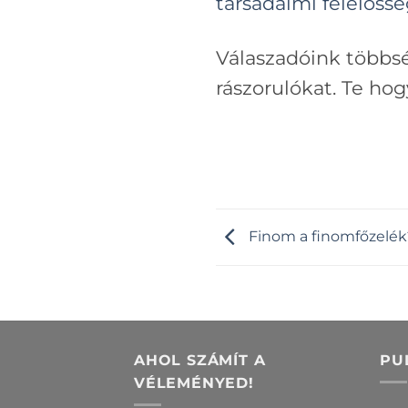
társadalmi felelőssé
Válaszadóink többsé
rászorulókat. Te ho
Finom a finomfőzelék?
AHOL SZÁMÍT A
PU
VÉLEMÉNYED!