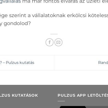
gvállalás
ma már fontos elvárás az üzleti él
ge szerint a vállalatoknak erkölcsi kötele
gy gondolod?
 – Pulzus kutatás
Rand
LZUS KUTATÁSOK
PULZUS APP LETÖLTÉ