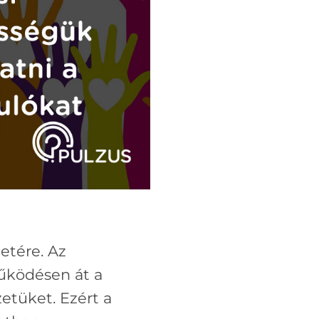
etére. Az
űködésen át a
tüket. Ezért a