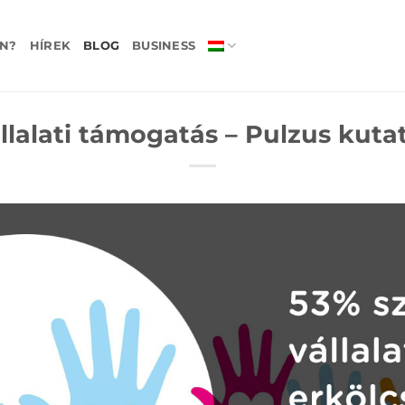
N?
HÍREK
BLOG
BUSINESS
llalati támogatás – Pulzus kuta