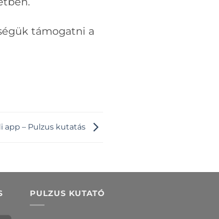
etben.
sségük támogatni a
i app – Pulzus kutatás
S
PULZUS KUTATÓ