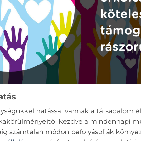
atás
nységükkel hatással vannak a társadalom él
kakörülményeitől kezdve a mindennapi m
g számtalan módon befolyásolják környeze