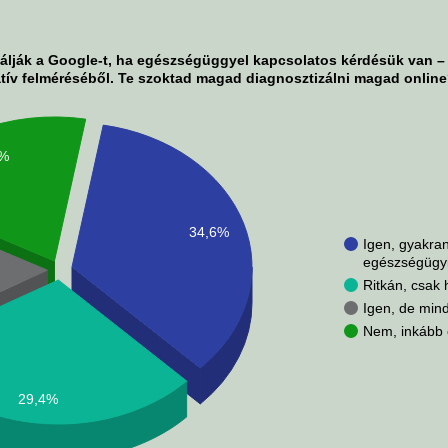
lják a Google-t, ha egészségüggyel kapcsolatos kérdésük van – 
tív felméréséből. Te szoktad magad diagnosztizálni magad onlin
1%
34,6%
Igen, gyakra
egészségügyi
Ritkán, csak 
Igen, de mind
Nem, inkább 
29,4%