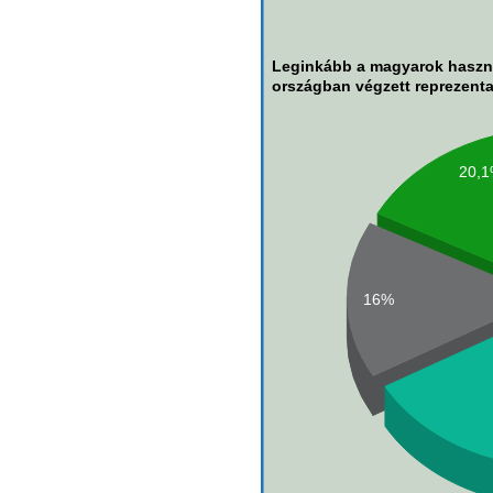
Leginkább a magyarok haszná
országban végzett reprezenta
20,
16%