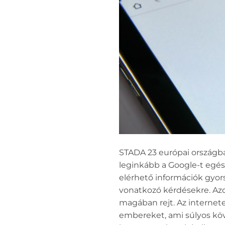
STADA 23 európai országba
leginkább a Google-t egés
elérhető információk gyo
vonatkozó kérdésekre. Azo
magában rejt. Az internet
embereket, ami súlyos köv