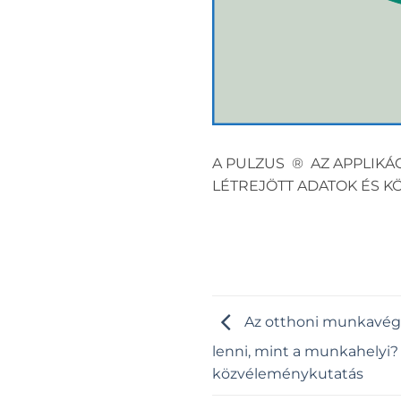
A PULZUS ® AZ APPLIKÁ
LÉTREJÖTT ADATOK ÉS 
Az otthoni munkavégz
lenni, mint a munkahelyi?
közvéleménykutatás