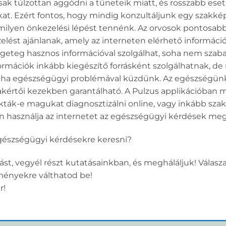
k túlzottan aggódni a tüneteik miatt, és rosszabb ese
at. Ezért fontos, hogy mindig konzultáljunk egy szakk
milyen önkezelési lépést tennénk. Az orvosok pontosab
kezelést ajánlanak, amely az interneten elérhető informá
ngeteg hasznos információval szolgálhat, soha nem szaba
formációk inkább kiegészítő forrásként szolgálhatnak, de
 ha egészségügyi problémával küzdünk. Az egészségünk 
akértői kezekben garantálható. A Pulzus applikációban m
okták-e magukat diagnosztizálni online, vagy inkább sz
n használja az internetet az egészségügyi kérdések megv
gészségügyi kérdésekre keresni?
zást, vegyél részt kutatásainkban, és megháláljuk! Válasz
ményekre válthatod be!
r!