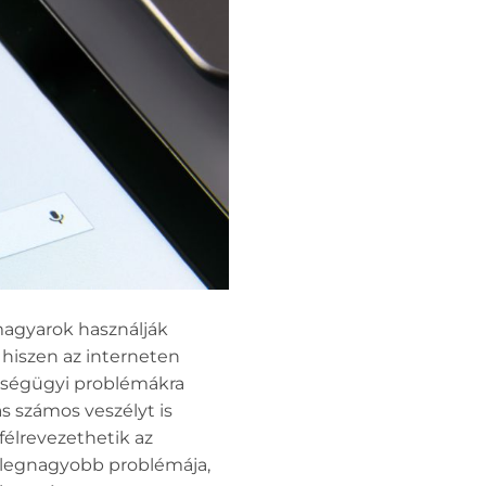
magyarok használják
hiszen az interneten
zségügyi problémákra
s számos veszélyt is
félrevezethetik az
k legnagyobb problémája,