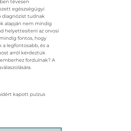
tben tévesen
épzett egészségügyi
b diagnózist tudnak
ciók alapján nem mindig
d helyettesíteni az orvosi
 mindig fontos, hogy
a legfontosabb, és a
ost arról kérdeztük
akemberhez fordulnak? A
álaszolására.
aidért kapott pulzus