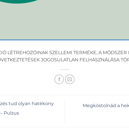
CIÓ LÉTREHOZÓINAK SZELLEMI TERMÉKE, A MÓDSZER 
KÖVETKEZTETÉSEK JOGOSULATLAN FELHASZNÁLÁSA TÖ
és tud olyan hatékony
Megkóstolnád a hekk
 – Pulzus