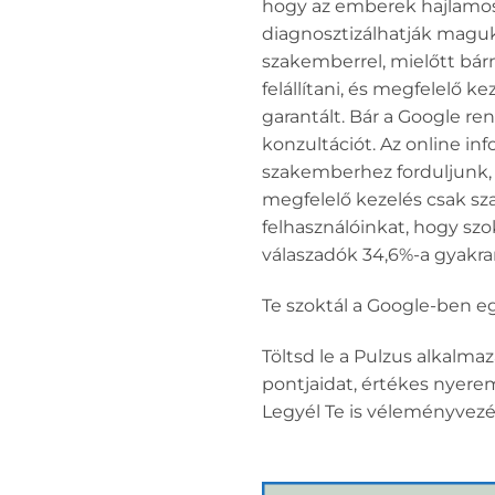
hogy az emberek hajlamosa
diagnosztizálhatják maguk
szakemberrel, mielőtt bár
felállítani, és megfelelő 
garantált. Bár a Google re
konzultációt. Az online in
szakemberhez forduljunk,
megfelelő kezelés csak sz
felhasználóinkat, hogy sz
válaszadók 34,6%-a gyakra
Te szoktál a Google-ben e
Töltsd le a Pulzus alkalma
pontjaidat, értékes nyere
Legyél Te is véleményvezé