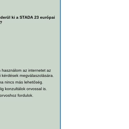
derül ki a STADA 23 európai
e?
n használom az internetet az
 kérdések megválaszolására.
ha nincs más lehetőség.
ig konzultálok orvossal is.
orvoshoz fordulok.